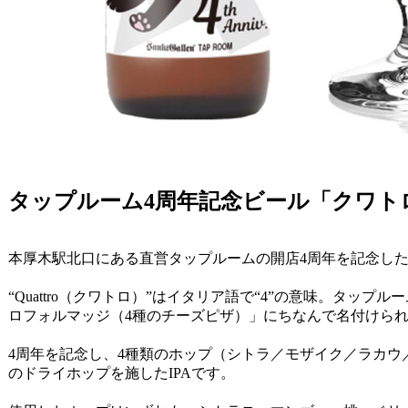
タップルーム4周年記念ビール「クワトロ
本厚木駅北口にある直営タップルームの開店4周年を記念し
“Quattro（クワトロ）”はイタリア語で“4”の意味。タップ
ロフォルマッジ（4種のチーズピザ）」にちなんで名付けら
4周年を記念し、4種類のホップ（シトラ／モザイク／ラカウ
のドライホップを施したIPAです。