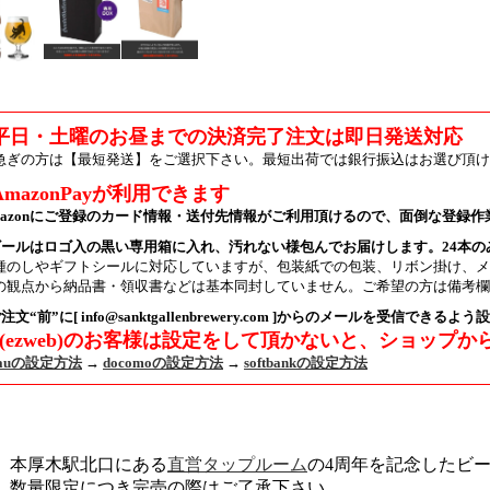
平日・土曜のお昼までの決済完了注文は即日発送対応
急ぎの方は【最短発送】をご選択下さい。最短出荷では銀行振込はお選び頂け
AmazonPayが利用できます
mazonにご登録のカード情報・送付先情報がご利用頂けるので、面倒な登録
ビールはロゴ入の黒い専用箱に入れ、汚れない様包んでお届けします。24本
種のしやギフトシールに対応していますが、包装紙での包装、リボン掛け、メ
の観点から納品書・領収書などは基本同封していません。ご希望の方は備考欄
注文“前”に[ info@sanktgallenbrewery.com ]からのメールを受信できる
u(ezweb)のお客様は設定をして頂かないと、ショップ
auの設定方法
→
docomoの設定方法
→
softbankの設定方法
本厚木駅北口にある
直営タップルーム
の4周年を記念したビ
数量限定につき完売の際はご了承下さい。