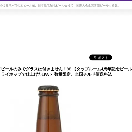
掛ける厚木市の地ビール蔵。日本最老舗地ビール会社で、国際大会金賞常連ビールも多数。
※ビールのみでグラスは付きません！※ 【タップルーム4周年記念ビール ク
ドライホップで仕上げたIPA＞ 数量限定。全国チルド便送料込