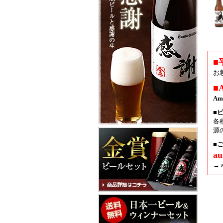
■
お
■
A
■
各
源
■ご
a
→