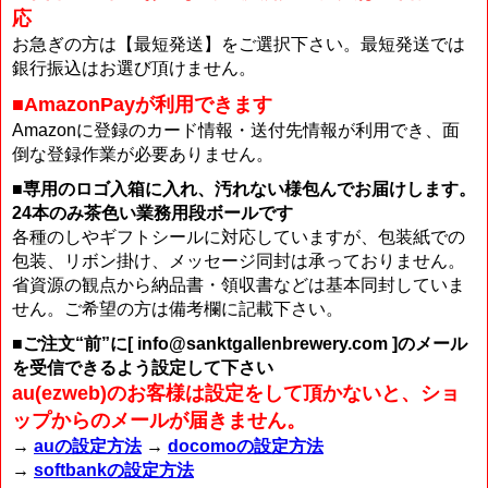
応
お急ぎの方は【最短発送】をご選択下さい。最短発送では
銀行振込はお選び頂けません。
■AmazonPayが利用できます
Amazonに登録のカード情報・送付先情報が利用でき、面
倒な登録作業が必要ありません。
■専用のロゴ入箱に入れ、汚れない様包んでお届けします。
24本のみ茶色い業務用段ボールです
各種のしやギフトシールに対応していますが、包装紙での
包装、リボン掛け、メッセージ同封は承っておりません。
省資源の観点から納品書・領収書などは基本同封していま
せん。ご希望の方は備考欄に記載下さい。
■ご注文“前”に[ info@sanktgallenbrewery.com ]のメール
を受信できるよう設定して下さい
au(ezweb)のお客様は設定をして頂かないと、ショ
ップからのメールが届きません。
→
auの設定方法
→
docomoの設定方法
→
softbankの設定方法