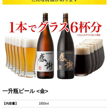
一升瓶ビール <金>
【内容量】
1800ml