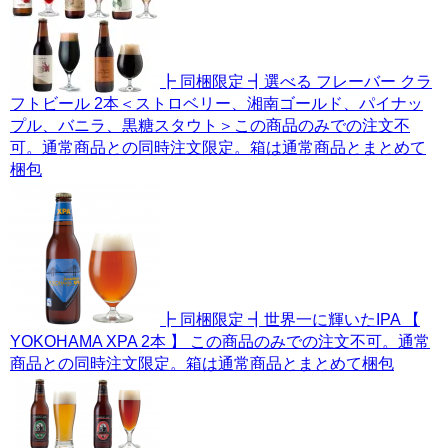
┣ 同梱限定 ┫選べる フレーバー クラ
フトビール 2本＜ストロベリー、湘南ゴールド、パイナッ
プル、バニラ、黒糖スタウト＞この商品のみでの注文不
可。通常商品との同時注文限定。箱は通常商品とまとめて
梱包
┣ 同梱限定 ┫世界一に輝いたIPA 【
YOKOHAMA XPA 2本 】 この商品のみでの注文不可。通常
商品との同時注文限定。箱は通常商品とまとめて梱包