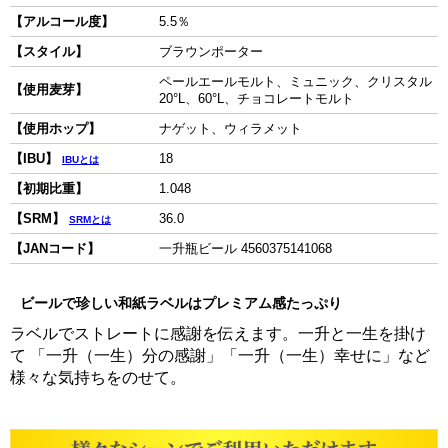
【アルコール度】
5.5％
【スタイル】
ブラウンポーター
ペールエールモルト、ミュニック、クリスタル
【使用麦芽】
20°L、60°L、チョコレートモルト
【使用ホップ】
ナゲット、ウィラメット
【IBU】
18
IBUとは
【初期比重】
1.048
【SRM】
36.0
SRMとは
【JANコード】
一升瓶ビール 4560375141068
ビールで珍しい和紙ラベルはプレミアム感たっぷり
ラベルでストレートに感謝を伝えます。一升と一生を掛け
て 「一升（一生）分の感謝」「一升（一生）幸せに」など
様々な気持ちをのせて。