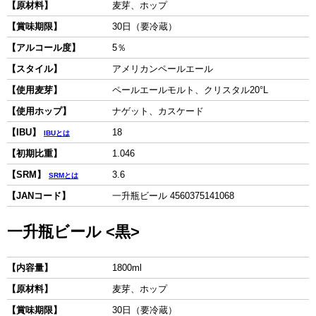
【原材料】
麦芽、ホップ
【賞味期限】
30日（要冷蔵）
【アルコール度】
5％
【スタイル】
アメリカンペールエール
【使用麦芽】
ペールエールモルト、クリスタル20°L
【使用ホップ】
ナゲット、カスケード
【IBU】
18
IBUとは
【初期比重】
1.046
【SRM】
3.6
SRMとは
【JANコード】
一升瓶ビール 4560375141068
一升瓶ビール <黒>
【内容量】
1800ml
【原材料】
麦芽、ホップ
【賞味期限】
30日（要冷蔵）