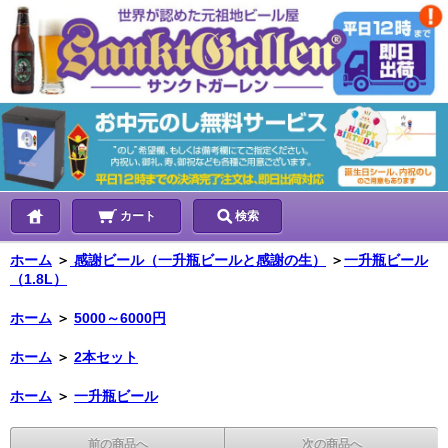
カート
検索
ホーム
＞
感謝ビール（一升瓶ビールと感謝の生）
＞
一升瓶ビール
（1.8L）
ホーム
＞
5000～6000円
ホーム
＞
2本セット
ホーム
＞
一升瓶ビール
前の商品へ
次の商品へ