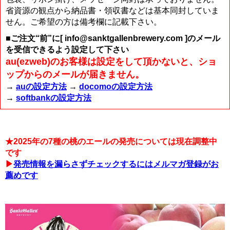
省資源の観点から納品書・領収書などは基本同封していま
せん。ご希望の方は備考欄に記載下さい。
■ご注文“前”に[ info@sanktgallenbrewery.com ]のメール
を受信できるよう設定して下さい
au(ezweb)のお客様は設定をして頂かないと、ショ
ップからのメールが届きません。
→
auの設定方法
→
docomoの設定方法
→
softbankの設定方法
★2025年の7種の桃のエールの発売については現在調整中
です
▶
発売情報を漏らさずチェックするにはメルマガ登録がお
薦めです