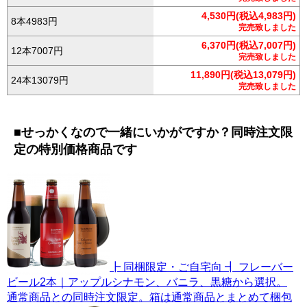
4,530円(税込4,983円)
8本4983円
完売致しました
6,370円(税込7,007円)
12本7007円
完売致しました
11,890円(税込13,079円)
24本13079円
完売致しました
■せっかくなので一緒にいかがですか？同時注文限
定の特別価格商品です
┣ 同梱限定・ご自宅向 ┫ フレーバー
ビール2本｜アップルシナモン、バニラ、黒糖から選択。
通常商品との同時注文限定。箱は通常商品とまとめて梱包