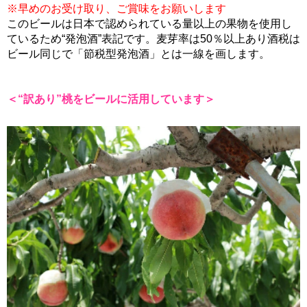
※早めのお受け取り、ご賞味をお願いします
このビールは日本で認められている量以上の果物を使用し
ているため“発泡酒”表記です。麦芽率は50％以上あり酒税は
ビール同じで「節税型発泡酒」とは一線を画します。
＜“訳あり”桃をビールに活用しています＞