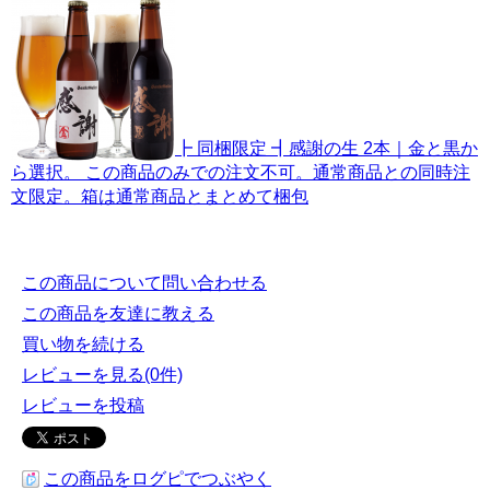
┣ 同梱限定 ┫感謝の生 2本｜金と黒か
ら選択。 この商品のみでの注文不可。通常商品との同時注
文限定。箱は通常商品とまとめて梱包
この商品について問い合わせる
この商品を友達に教える
買い物を続ける
レビューを見る(0件)
レビューを投稿
この商品をログピでつぶやく