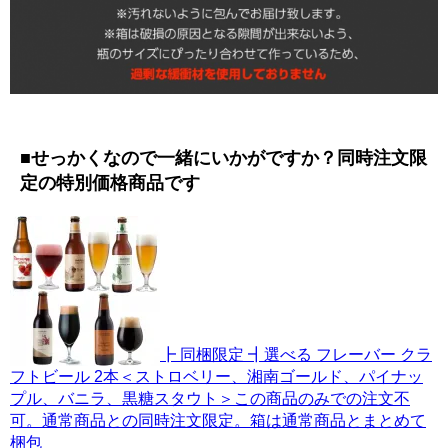
■せっかくなので一緒にいかがですか？同時注文限
定の特別価格商品です
┣ 同梱限定 ┫選べる フレーバー クラ
フトビール 2本＜ストロベリー、湘南ゴールド、パイナッ
プル、バニラ、黒糖スタウト＞この商品のみでの注文不
可。通常商品との同時注文限定。箱は通常商品とまとめて
梱包