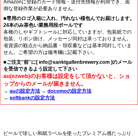
Amazonに登録のカード情報・送付先情報が利用でき、面
倒な登録作業が必要ありません。
■専用のロゴ入箱に入れ、汚れない様包んでお届けします。
24本のみ茶色い業務用段ボールです
各種のしやギフトシールに対応していますが、包装紙での
包装、リボン掛け、メッセージ同封は承っておりません。
省資源の観点から納品書・領収書などは基本同封していま
せん。ご希望の方は備考欄に記載下さい。
■ご注文“前”に[ info@sanktgallenbrewery.com ]のメール
を受信できるよう設定して下さい
au(ezweb)のお客様は設定をして頂かないと、ショ
ップからのメールが届きません。
→
auの設定方法
→
docomoの設定方法
→
softbankの設定方法
ビールで珍しい和紙ラベルを使ったプレミアム感たっぷり