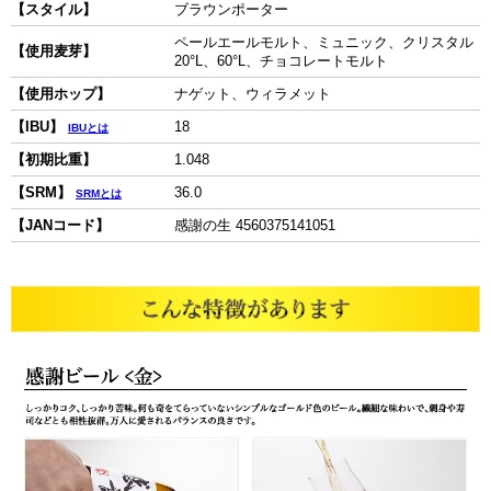
【スタイル】
ブラウンポーター
ペールエールモルト、ミュニック、クリスタル
【使用麦芽】
20°L、60°L、チョコレートモルト
【使用ホップ】
ナゲット、ウィラメット
【IBU】
18
IBUとは
【初期比重】
1.048
【SRM】
36.0
SRMとは
【JANコード】
感謝の生 4560375141051