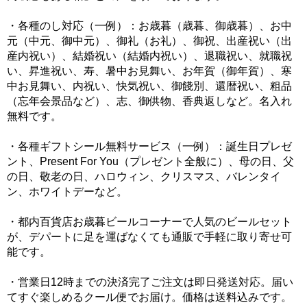
・各種のし対応（一例）：お歳暮（歳暮、御歳暮）、お中
元（中元、御中元）、御礼（お礼）、御祝、出産祝い（出
産内祝い）、結婚祝い（結婚内祝い）、退職祝い、就職祝
い、昇進祝い、寿、暑中お見舞い、お年賀（御年賀）、寒
中お見舞い、内祝い、快気祝い、御餞別、還暦祝い、粗品
（忘年会景品など）、志、御供物、香典返しなど。名入れ
無料です。
・各種ギフトシール無料サービス（一例）：誕生日プレゼ
ント、Present For You（プレゼント全般に）、母の日、父
の日、敬老の日、ハロウィン、クリスマス、バレンタイ
ン、ホワイトデーなど。
・都内百貨店お歳暮ビールコーナーで人気のビールセット
が、デパートに足を運ばなくても通販で手軽に取り寄せ可
能です。
・営業日12時までの決済完了ご注文は即日発送対応。届い
てすぐ楽しめるクール便でお届け。価格は送料込みです。