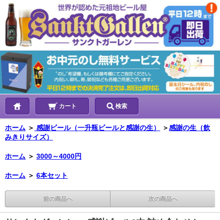
カート
検索
ホーム
＞
感謝ビール（一升瓶ビールと感謝の生）
＞
感謝の生（飲
みきりサイズ）
ホーム
＞
3000～4000円
ホーム
＞
6本セット
前の商品へ
次の商品へ