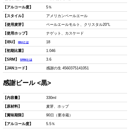
【アルコール度】
5％
【スタイル】
アメリカンペールエール
【使用麦芽】
ペールエールモルト、クリスタル20°L
【使用ホップ】
ナゲット、カスケード
【IBU】
18
IBUとは
【初期比重】
1.046
【SRM】
3.6
SRMとは
【JANコード】
感謝の生 4560375141051
感謝ビール <黒>
【内容量】
330ml
【原材料】
麦芽、ホップ
【賞味期限】
90日（要冷蔵）
【アルコール度】
5.5％