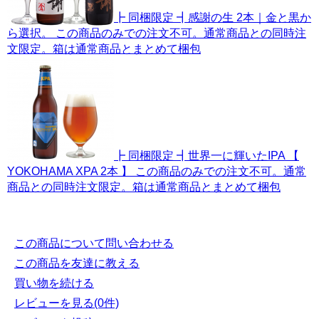
┣ 同梱限定 ┫感謝の生 2本｜金と黒か
ら選択。 この商品のみでの注文不可。通常商品との同時注
文限定。箱は通常商品とまとめて梱包
┣ 同梱限定 ┫世界一に輝いたIPA 【
YOKOHAMA XPA 2本 】 この商品のみでの注文不可。通常
商品との同時注文限定。箱は通常商品とまとめて梱包
この商品について問い合わせる
この商品を友達に教える
買い物を続ける
レビューを見る(0件)