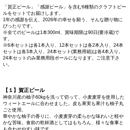
「賀正ビール」「感謝ビール」を含む6種類のクラフトビー
ルをセットでお届けします。
1年の感謝を伝え、2026年の幸せを願う、そんな贈り物に
ぴったりです。
※全てのビールは1本300ml、賞味期限は90日(要冷蔵)で
す。
※6本セットは各1本入り、12本セットは各2本入り、24本
セットは各3本入り、24本セット(業務用箱)は各4本入り。
24本セットのみ業務用段ボールになります。ご注意下さ
い。
【１】賀正ビール
神奈川産の柚子60kgを洗って切って、小麦麦芽を使用した
ウィートエールに合わせました。皮も果実も果汁も柚子丸
ごと使用。
華やかな柚子の香りに、小麦麦芽の柔らかな味わいと軽や
かな苦味。食前の乾杯酒としてはもちろん、様々な食事と
も合わせやすい味です。