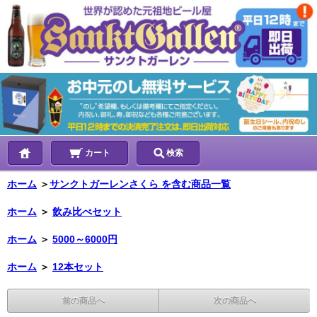
カート
検索
ホーム
＞
サンクトガーレンさくら を含む商品一覧
ホーム
＞
飲み比べセット
ホーム
＞
5000～6000円
ホーム
＞
12本セット
前の商品へ
次の商品へ