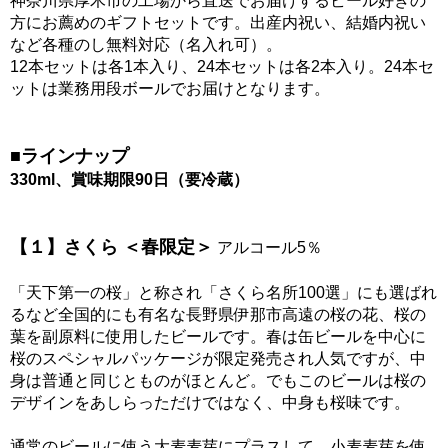
神奈川県厚木市の工場から直送でお届けするビール好きの
方にお薦めのギフトセットです。出産内祝い、結婚内祝い
など各種のし無料対応（名入れ可）。
12本セットは各1本入り、24本セットは各2本入り。24本セ
ットは業務用段ボールでお届けとなります。
■ラインナップ
330ml、賞味期限90日（要冷蔵）
【１】さくら ＜春限定＞
アルコール5％
「天下第一の桜」と称され「さくら名所100選」にも選ばれ
るなど全国的にも有名な長野県伊那市高遠の桜の花、桜の
葉を副原料に使用したビールです。春は缶ビールを中心に
桜のスペシャルパッケージが限定発売され人気ですが、中
身は普通と同じとものがほとんど。でもこのビールは桜の
デザインをあしらっただけではなく、中身も桜味です。
通常のビールに使う大麦麦芽にプラスして、小麦麦芽を使