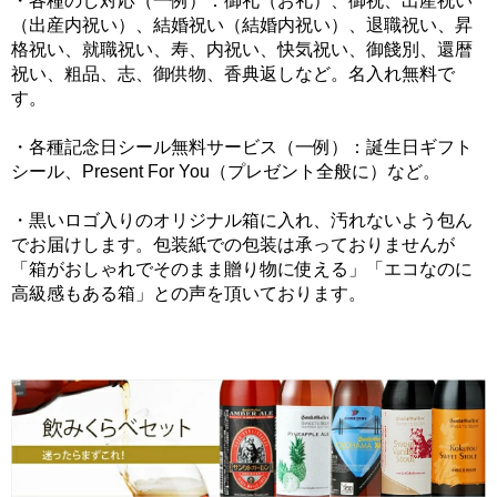
・各種のし対応（一例）：御礼（お礼）、御祝、出産祝い
（出産内祝い）、結婚祝い（結婚内祝い）、退職祝い、昇
格祝い、就職祝い、寿、内祝い、快気祝い、御餞別、還暦
祝い、粗品、志、御供物、香典返しなど。名入れ無料で
す。
・各種記念日シール無料サービス（一例）：誕生日ギフト
シール、Present For You（プレゼント全般に）など。
・黒いロゴ入りのオリジナル箱に入れ、汚れないよう包ん
でお届けします。包装紙での包装は承っておりませんが
「箱がおしゃれでそのまま贈り物に使える」「エコなのに
高級感もある箱」との声を頂いております。