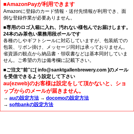
■AmazonPayが利用できます
Amazonに登録のカード情報・送付先情報が利用でき、面
倒な登録作業が必要ありません。
■専用のロゴ入箱に入れ、汚れない様包んでお届けします。
24本のみ茶色い業務用段ボールです
各種のしやギフトシールに対応していますが、包装紙での
包装、リボン掛け、メッセージ同封は承っておりません。
省資源の観点から納品書・領収書などは基本同封していま
せん。ご希望の方は備考欄に記載下さい。
■ご注文“前”に[ info@sanktgallenbrewery.com ]のメール
を受信できるよう設定して下さい
au(ezweb)のお客様は設定をして頂かないと、ショ
ップからのメールが届きません。
→
auの設定方法
→
docomoの設定方法
→
softbankの設定方法