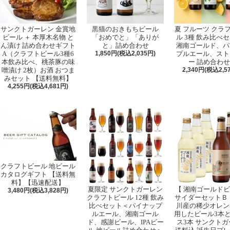
サンクトガーレン 金賞地
黒猫のおきもちビール
夏 フルーツ クラ
ビール ＋ 本厚木名物 と
「おめでと」「ありが
ル 3種 飲み比べ
ん漬け 詰め合わせギフト
と」詰め合わせ
湘南ゴールド、パ
A（クラフトビール3種6
1,850円(税込2,035円)
プルエール、スト
本飲み比べ、桃茶豚の味
ー 詰め合わ
噌漬け 2枚）お酒 おつま
2,340円(税込2,5
みセット 【送料無料】
4,255円(税込4,681円)
クラフトビール 地ビール
カタログギフト 【送料無
料】【迅速配送】
夏限定 サンクトガーレン
【 湘南ゴールド
3,480円(税込3,828円)
クラフトビール 12種 飲み
サイダーセットＢ 
比べセット＜パイナップ
川産の稀少オレン
ルエール、湘南ゴール
用したビール3本
ド、感謝ビール、IPAビー
ス3本 サンクト