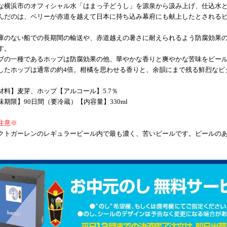
な横浜市のオフィシャル水「はまっ子どうし」を源泉から汲み上げ、仕込水
んだのは、ペリーが赤道を越えて日本に持ち込み幕府にも献上したとされる
庫のない船での長期間の輸送や、赤道越えの暑さに耐えられるよう防腐効果
す。
ブの一種であるホップは防腐効果の他、華やかな香りと爽やかな苦味をビー
したホップは通常の約4倍。柑橘を思わせる香りと、余韻にまで残る鮮烈なビ
材料】麦芽、ホップ【アルコール】5.7％
味期限】90日間（要冷蔵）【内容量】330ml
注意※
クトガーレンのレギュラービール内で最も濃く、苦いビールです。ビールの