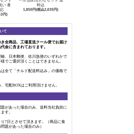
レゼント
ール 詰め合わせセット 送
祝い 暑
料込
対応
1,850円(税込2,035円)
53円)
いて
除き全商品、工場直送クール便でお届け
品代金に含まれております。
運輸、日本郵便、佐川急便のいずれかで
客様でご選択頂くことはできません。
品は全て「チルド配送料込み」の価格で
、宅配BOXはご利用頂けません。
問題があった場合のみ、送料当社負担に
じます。
より7日とさせて頂きます。（商品に食
の問題があった場合のみ）