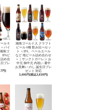
ール 8
湘南ゴールド入 クラフト
 ＜パイ
ビール 6種 飲み比べセッ
湘南ゴ
ト ＜IPA、ペールエール
IPAビ
など 地ビール詰め合わせ
 詰め合
＞｜サンクトガーレン お
生日プレ
中元 御中元 内祝い 暑中
お見舞い のし 誕生日プレ
17円)
ゼント 対応
3,490円(税込3,839円)