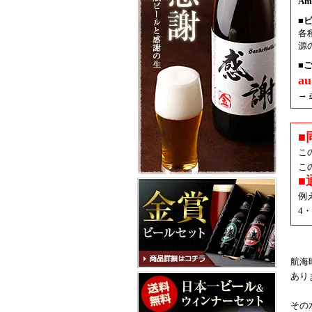
A
■
各
源
■ご
a
→
■
こ
こ
■
例
4
航海
あり
その