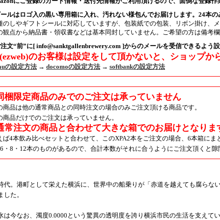
mazonにご登録のカード情報・送付先情報がご利用頂けるので、面倒な登録
ビールはロゴ入の黒い専用箱に入れ、汚れない様包んでお届けします。24本
種のしやギフトシールに対応していますが、包装紙での包装、リボン掛け、メ
の観点から納品書・領収書などは基本同封していません。ご希望の方は備考欄
注文“前”に[ info@sanktgallenbrewery.com ]からのメールを受信できる
u(ezweb)のお客様は設定をして頂かないと、ショップ
auの設定方法
→
docomoの設定方法
→
softbankの設定方法
同梱限定商品のみでのご注文は承っていません
の商品は他の通常商品との同時注文の場合のみご注文頂ける商品です。
の商品だけでのご注文は承っていません。
通常注文の商品と合わせて大きな箱でのお届けとなりま
えば4本飲み比べセットと合わせて、このXPA2本をご注文の場合、6本箱に
・6・8・12本のものがあるので、合計本数がそれに合うようにご注文頂くと
時代。港町として栄えた横浜に、世界中の船乗りが「赤道を越えても腐らな
ました。
水は今なお、濁度0.0000という驚異の透明度を誇り横浜市民の生活を支えて