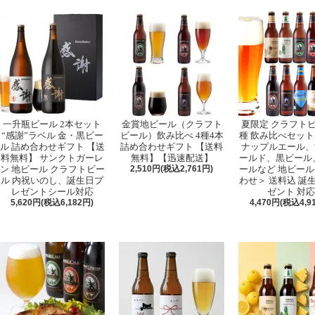
一升瓶ビール 2本セット
金賞地ビール（クラフト
夏限定 クラフトビ
“感謝”ラベル 金・黒ビー
ビール）飲み比べ 4種4本
種 飲み比べセット
ル 詰め合わせギフト 【送
詰め合わせギフト 【送料
ナップルエール、
料無料】 サンクトガーレ
無料】【迅速配送】
ールド、黒ビール、
ン 地ビール クラフトビー
2,510円(税込2,761円)
ールなど 地ビール
ル 内祝いのし、誕生日プ
わせ＞ 送料込 誕
レゼントシール対応
ゼント 対応
5,620円(税込6,182円)
4,470円(税込4,9