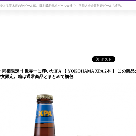
掛ける厚木市の地ビール蔵。日本最老舗地ビール会社で、国際大会金賞常連ビールも多数。
┣ 同梱限定 ┫世界一に輝いたIPA 【 YOKOHAMA XPA 2本 】 
注文限定。箱は通常商品とまとめて梱包