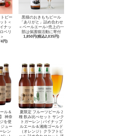
フトビー
黒猫のおきもちビール
セット＜
「ありがと」詰め合わせ
イナッ
＜ペールエール>売上の一
ロベリ
部は保護猫活動に寄付
せ＞
1,850円(税込2,035円)
74円)
ビール＆
夏限定 フルーツビール 2
】 神奈
種 飲み比べセット サンク
ジを使
トガーレン | パイナップ
とジュー
ルエール＆湘南ゴールド
ガーレン
（オレンジ）クラフトビ