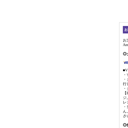
お
お
A
◎
■V
・
・
行
・
【
ジ
レ
・
ん
さ
◎