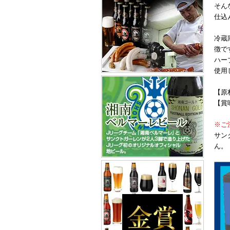
そん
仕込
冷蔵
徴で
ハー
使用
【原
【賞
※ご
サン
ん。