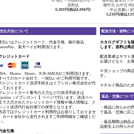
ル 地ビール詰め合わせ＞
送料込 誕生日プ
送料込
御中元 お中元 内
6,360円(税込6,996円)
中お見舞い 
3,230円(税込3,5
支払方法について
配送方法・送料につ
支払いはクレジットカード、代金引換、銀行振込、
カタログギフトを
mazonPay、楽天ペイが利用頂けます。
します。送料は商
クレジットカード
配送業者はヤマト
お届けとなり、お
※当ショップの商
ISA、Mester、Diners、JCB/AMEXがご利用頂けます。
す。
すべてのカード会社で、一括払いがご利用可能です。
クレジットカード決済手続きはイプシロン株式会社が代
※チルド商品のため
しております。
クレジットカード番号の入力などの決済手続きは
返品・交換について
Epsilon（イプシロン）】ページで行います。決済ペー
上で入力されたクレジットカード情報や個人情報は、ク
ジット決済代行会社側での保管となります。
・商品に何らかの
当店ではクレジットカード利用控はお送りしておりませ
て返品・交換に応
。カード会社から送付されますご利用明細をご確認くだ
い。
・返品期限は納品
品衛生上の何らか
代金引換