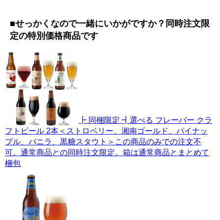
■せっかくなので一緒にいかがですか？同時注文限
定の特別価格商品です
┣ 同梱限定 ┫選べる フレーバー クラ
フトビール 2本＜ストロベリー、湘南ゴールド、パイナッ
プル、バニラ、黒糖スタウト＞この商品のみでの注文不
可。通常商品との同時注文限定。箱は通常商品とまとめて
梱包