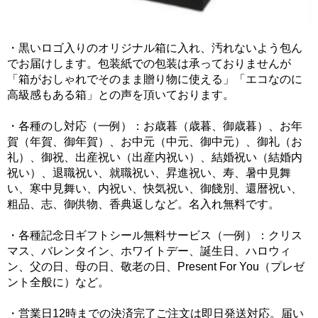
・黒いロゴ入りのオリジナル箱に入れ、汚れないよう包ん
でお届けします。包装紙での包装は承っておりませんが
「箱がおしゃれでそのまま贈り物に使える」「エコなのに
高級感もある箱」との声を頂いております。
・各種のし対応（一例）：お歳暮（歳暮、御歳暮）、お年
賀（年賀、御年賀）、お中元（中元、御中元）、御礼（お
礼）、御祝、出産祝い（出産内祝い）、結婚祝い（結婚内
祝い）、退職祝い、就職祝い、昇進祝い、寿、暑中見舞
い、寒中見舞い、内祝い、快気祝い、御餞別、還暦祝い、
粗品、志、御供物、香典返しなど。名入れ無料です。
・各種記念日ギフトシール無料サービス（一例）：クリス
マス、バレンタイン、ホワイトデー、誕生日、ハロウィ
ン、父の日、母の日、敬老の日、Present For You（プレゼ
ント全般に）など。
・営業日12時までの決済完了ご注文は即日発送対応。届い