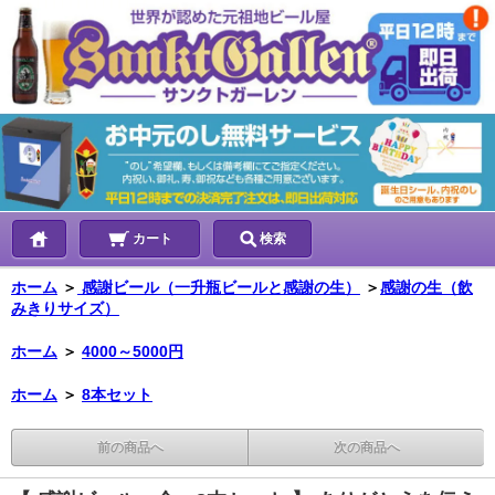
カート
検索
ホーム
＞
感謝ビール（一升瓶ビールと感謝の生）
＞
感謝の生（飲
みきりサイズ）
ホーム
＞
4000～5000円
ホーム
＞
8本セット
前の商品へ
次の商品へ