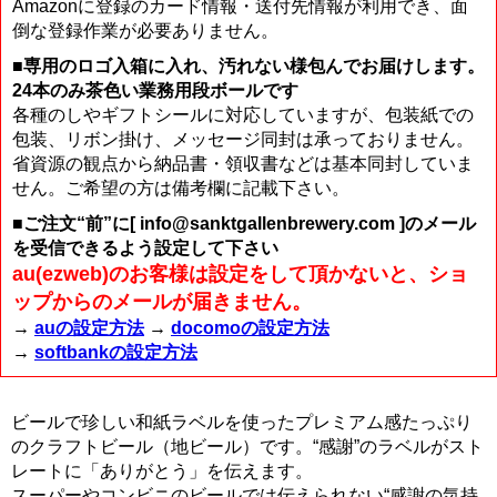
Amazonに登録のカード情報・送付先情報が利用でき、面
倒な登録作業が必要ありません。
■専用のロゴ入箱に入れ、汚れない様包んでお届けします。
24本のみ茶色い業務用段ボールです
各種のしやギフトシールに対応していますが、包装紙での
包装、リボン掛け、メッセージ同封は承っておりません。
省資源の観点から納品書・領収書などは基本同封していま
せん。ご希望の方は備考欄に記載下さい。
■ご注文“前”に[ info@sanktgallenbrewery.com ]のメール
を受信できるよう設定して下さい
au(ezweb)のお客様は設定をして頂かないと、ショ
ップからのメールが届きません。
→
auの設定方法
→
docomoの設定方法
→
softbankの設定方法
ビールで珍しい和紙ラベルを使ったプレミアム感たっぷり
のクラフトビール（地ビール）です。“感謝”のラベルがスト
レートに「ありがとう」を伝えます。
スーパーやコンビニのビールでは伝えられない“感謝の気持