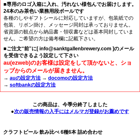
■専用のロゴ入箱に入れ、汚れない様包んでお届けします。
24本のみ茶色い業務用段ボールです
各種のしやギフトシールに対応していますが、包装紙での
包装、リボン掛け、メッセージ同封は承っておりません。
省資源の観点から納品書・領収書などは基本同封していま
せん。ご希望の方は備考欄に記載下さい。
■ご注文“前”に[ info@sanktgallenbrewery.com ]のメール
を受信できるよう設定して下さい
au(ezweb)のお客様は設定をして頂かないと、ショ
ップからのメールが届きません。
→
auの設定方法
→
docomoの設定方法
→
softbankの設定方法
この商品は、今季分終了しました
●
次の販売情報の入手にはメルマガ登録がお薦めです
クラフトビール 飲み比べ 6種6本 詰め合わせ