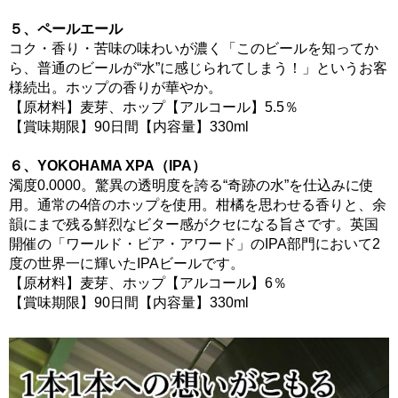
５、ペールエール
コク・香り・苦味の味わいが濃く「このビールを知ってか
ら、普通のビールが“水”に感じられてしまう！」というお客
様続出。ホップの香りが華やか。
【原材料】麦芽、ホップ【アルコール】5.5％
【賞味期限】90日間【内容量】330ml
６、YOKOHAMA XPA（IPA）
濁度0.0000。驚異の透明度を誇る“奇跡の水”を仕込みに使
用。通常の4倍のホップを使用。柑橘を思わせる香りと、余
韻にまで残る鮮烈なビター感がクセになる旨さです。英国
開催の「ワールド・ビア・アワード」のIPA部門において2
度の世界一に輝いたIPAビールです。
【原材料】麦芽、ホップ【アルコール】6％
【賞味期限】90日間【内容量】330ml