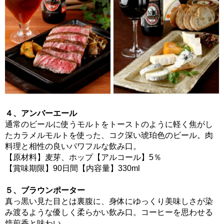
４、アンバーエール
通常のビールに使うモルトをトーストのように軽く焦がし
たカラメルモルトを使った、コク深い琥珀色のビール。肉
料理と相性の良いパワフルな飲み口。
【原材料】麦芽、ホップ【アルコール】5％
【賞味期限】90日間【内容量】330ml
５、ブラウンポーター
真っ黒い見た目とは裏腹に、身体にゆっくり美味しさが染
み渡るような優しく柔らかい飲み口。コーヒーを思わせる
焙煎香と味わい。