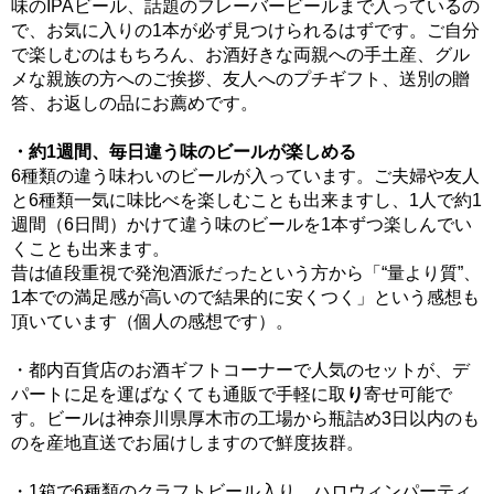
味のIPAビール、話題のフレーバービールまで入っているの
で、お気に入りの1本が必ず見つけられるはずです。ご自分
で楽しむのはもちろん、お酒好きな両親への手土産、グル
メな親族の方へのご挨拶、友人へのプチギフト、送別の贈
答、お返しの品にお薦めです。
・約1週間、毎日違う味のビールが楽しめる
6種類の違う味わいのビールが入っています。ご夫婦や友人
と6種類一気に味比べを楽しむことも出来ますし、1人で約1
週間（6日間）かけて違う味のビールを1本ずつ楽しんでい
くことも出来ます。
昔は値段重視で発泡酒派だったという方から「“量より質”、
1本での満足感が高いので結果的に安くつく」という感想も
頂いています（個人の感想です）。
・都内百貨店のお酒ギフトコーナーで人気のセットが、デ
パートに足を運ばなくても通販で手軽に取
り
寄せ可能で
す。ビールは神奈川県厚木市の工場から瓶詰め3日以内のも
のを産地直送でお届けしますので鮮度抜群。
・1箱で6種類のクラフトビール入り。ハロウィンパーティ