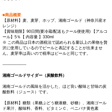
■商品概要
【原材料】麦、麦芽、ホップ、湘南ゴールド（神奈川産オ
レンジ）
【賞味期限】90日間(要冷蔵/配送もクール便使用) 【アルコ
ール】5％【 内容量 】330ml
※ この商品は日本の酒税法で認められる量以上の果物を贅
沢に使用しているのでビールと表記することが出来ませ
ん。麦芽率は高いので税率はビールと同じです。
-------------------
湘南ゴールドサイダー（炭酸飲料）
湘南ゴールドの風味を活かした、ほど良い酸味と甘味の炭
酸飲料（ジュース）です。
【原材料】糖類（果糖ぶどう糖液糖、砂糖）、湘南ゴール
ド果汁、酸味料、香料、ビタミンＣ、ベニバナ黄色素