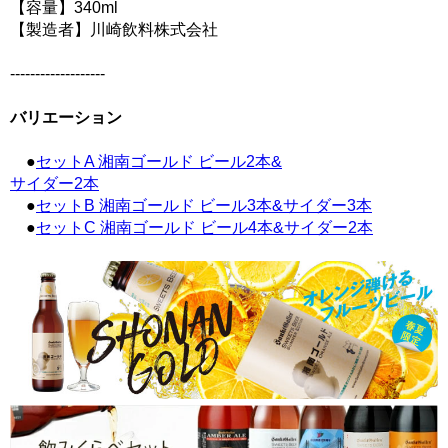
【容量】340ml
【製造者】川崎飲料株式会社
-------------------
バリエーション
●
セットA 湘南ゴールド ビール2本&
サイダー2本
●
セットB 湘南ゴールド ビール3本&サイダー3本
●
セットC 湘南ゴールド ビール4本&サイダー2本