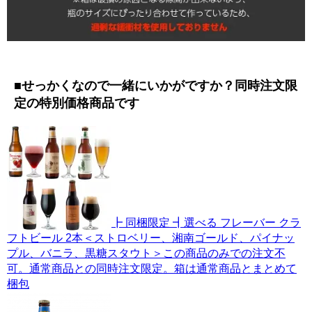
■せっかくなので一緒にいかがですか？同時注文限
定の特別価格商品です
┣ 同梱限定 ┫選べる フレーバー クラ
フトビール 2本＜ストロベリー、湘南ゴールド、パイナッ
プル、バニラ、黒糖スタウト＞この商品のみでの注文不
可。通常商品との同時注文限定。箱は通常商品とまとめて
梱包