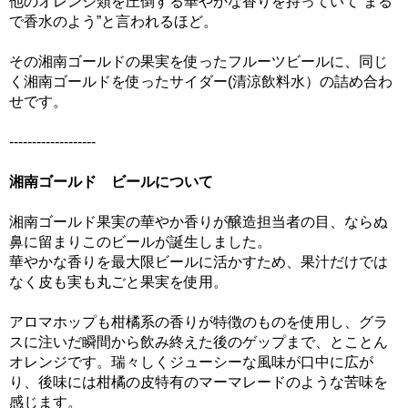
他のオレンジ類を圧倒する華やかな香りを持っていて“まる
で香水のよう”と言われるほど。
その湘南ゴールドの果実を使ったフルーツビールに、同じ
く湘南ゴールドを使ったサイダー(清涼飲料水）の詰め合わ
せです。
-------------------
湘南ゴールド ビールについて
湘南ゴールド果実の華やか香りが醸造担当者の目、ならぬ
鼻に留まりこのビールが誕生しました。
華やかな香りを最大限ビールに活かすため、果汁だけでは
なく皮も実も丸ごと果実を使用。
アロマホップも柑橘系の香りが特徴のものを使用し、グラ
スに注いだ瞬間から飲み終えた後のゲップまで、とことん
オレンジです。瑞々しくジューシーな風味が口中に広が
り、後味には柑橘の皮特有のマーマレードのような苦味を
感じます。