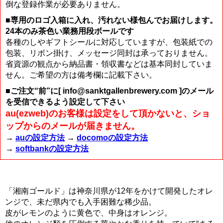
倒な登録作業が必要ありません。
■専用のロゴ入箱に入れ、汚れない様包んでお届けします。
24本のみ茶色い業務用段ボールです
各種のしやギフトシールに対応していますが、包装紙での
包装、リボン掛け、メッセージ同封は承っておりません。
省資源の観点から納品書・領収書などは基本同封していま
せん。ご希望の方は備考欄に記載下さい。
■ご注文“前”に[ info@sanktgallenbrewery.com ]のメール
を受信できるよう設定して下さい
au(ezweb)のお客様は設定をして頂かないと、ショ
ップからのメールが届きません。
→
auの設定方法
→
docomoの設定方法
→
softbankの設定方法
「湘南ゴールド」は神奈川県が12年をかけて開発したオレ
ンジで、未だ県内でも入手困難な稀少品。
皮がレモンのように黄色で、中身はオレンジ。