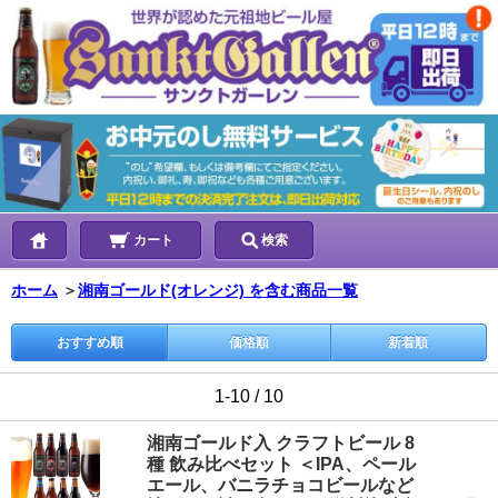
カート
検索
ホーム
＞
湘南ゴールド(オレンジ) を含む商品一覧
おすすめ順
価格順
新着順
1-10 / 10
湘南ゴールド入 クラフトビール 8
種 飲み比べセット ＜IPA、ペール
エール、バニラチョコビールなど