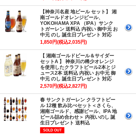
【神奈川名産 地ビール セット】 湘
南ゴールドオレンジビール、
YOKOHAMA XPA （IPA）サンク
トガーレン 送料込 内祝い 御中元 お
中元 のし 誕生日プレゼント 対応
1,850円(税込2,035円)
【 湘南ゴールドビール＆サイダー
セットA 】 神奈川の稀少オレンジ
を使用したクラフトビール2本とジ
ュース2本 送料込 内祝い お中元 御
中元 のし 誕生日プレゼント 対応
2,570円(税込2,827円)
春 サンクトガーレン クラフトビー
ル 12種 飲み比べセット＜さくら、
湘南ゴールド、感謝ビール、IPA 地
ビール詰め合わせ＞ 内祝いのし 誕
生日プレゼント 送料込
SOLD OUT