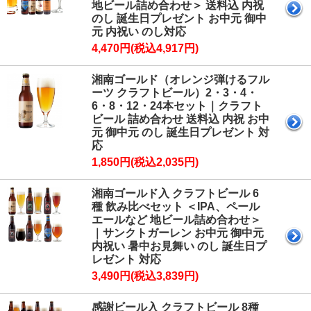
地ビール詰め合わせ＞ 送料込 内祝
のし 誕生日プレゼント お中元 御中
元 内祝い のし対応
4,470円(税込4,917円)
湘南ゴールド（オレンジ弾けるフル
ーツ クラフトビール）2・3・4・
6・8・12・24本セット｜クラフト
ビール 詰め合わせ 送料込 内祝 お中
元 御中元 のし 誕生日プレゼント 対
応
1,850円(税込2,035円)
湘南ゴールド入 クラフトビール 6
種 飲み比べセット ＜IPA、ペール
エールなど 地ビール詰め合わせ＞
｜サンクトガーレン お中元 御中元
内祝い 暑中お見舞い のし 誕生日プ
レゼント 対応
3,490円(税込3,839円)
感謝ビール入 クラフトビール 8種