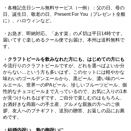
・各種記念日シール無料サービス（一例）：父の日、母の
日、誕生日、敬老の日、Present For You（プレゼント全般
に）、ハロウィンなど。
・お急ぎ、即納対応。「あす楽」の〆切は平日14時です。
届いてすぐ楽しめるクール便でお届け。本州は送料無料で
す。
・クラフトビールを飲みなれた方にも、はじめての方にも
今流行りのクラフトビールですが、どれを選べばよいか分
からない…という方も多いはず。このセットには軽やかな
味わいのゴールデンエールから、黒ビール、濃い味のペー
ルエール、世界一のIPAビール、珍しいフルーツビール、個
性的なチョコビールまで入っているので、お気に入りの1本
が見つけられるはずです。ご自分で楽しむのはもちろん、
お酒好きな両親への手土産、グルメな親族の方へのご挨
拶、友人へのプチギフト、送別の贈答、お返しの品にお薦
めです。
・結婚内祝い、寿の御祝いに