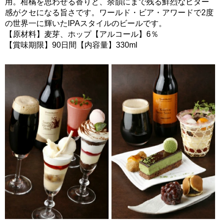
用。柑橘を思わせる香りと、余韻にまで残る鮮烈なビター
感がクセになる旨さです。ワールド・ビア・アワードで2度
の世界一に輝いたIPAスタイルのビールです。
【原材料】麦芽、ホップ【アルコール】6％
【賞味期限】90日間【内容量】330ml