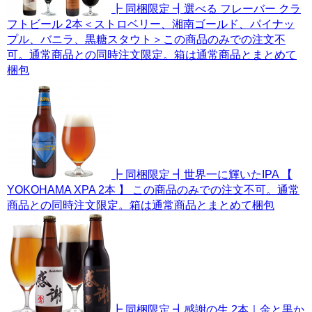
┣ 同梱限定 ┫選べる フレーバー クラ
フトビール 2本＜ストロベリー、湘南ゴールド、パイナッ
プル、バニラ、黒糖スタウト＞この商品のみでの注文不
可。通常商品との同時注文限定。箱は通常商品とまとめて
梱包
┣ 同梱限定 ┫世界一に輝いたIPA 【
YOKOHAMA XPA 2本 】 この商品のみでの注文不可。通常
商品との同時注文限定。箱は通常商品とまとめて梱包
┣ 同梱限定 ┫感謝の生 2本｜金と黒か