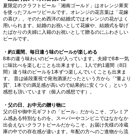
夏限定のクラフトビール「湘南ゴールド」はオレンジ果実
を使ったフルーツビールです。オレンジの花言葉は「花嫁
の喜び」。そのため西洋の結婚式ではオレンジの花がよく
用いられます。結婚のお祝いとして花嫁や、結婚式を挙げ
たばかりの夫婦に入籍のお祝いとして贈るのにふわさしい
ビールです。
・約1週間、毎日違う味のビールが楽しめる
8本の違う味わいのビールが入っています。夫婦で8本一気
に味比べを楽しむことも出来ますし、1人で約1週間（8日
間）違う味のビールを1本ずつ楽しんでいくことも出来ま
す。 昔は値段重視で発泡酒派だったという方から「“量より
質”、1本での満足感が高いので結果的に安くつく」という
感想も頂いています（個人の感想です）。
・父の日、お中元の贈り物に
父の日や御中元ギフトの「ビール」だからこそ、プレミア
ム感ある特別なものを。スーパーやコンビニではなかなか
出会えないクラフトビールだからこそ、お届け先様の冷蔵
庫の中での存在感が違います。年配の方へのご進物から流