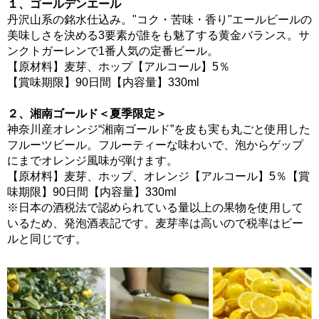
１、ゴールデンエール
丹沢山系の銘水仕込み。"コク・苦味・香り"エールビールの
美味しさを決める3要素が誰をも魅了する黄金バランス。サ
ンクトガーレンで1番人気の定番ビール。
【原材料】麦芽、ホップ【アルコール】5％
【賞味期限】90日間【内容量】330ml
２、湘南ゴールド＜夏季限定＞
神奈川産オレンジ“湘南ゴールド”を皮も実も丸ごと使用した
フルーツビール。フルーティーな味わいで、泡からゲップ
にまでオレンジ風味が弾けます。
【原材料】麦芽、ホップ、オレンジ【アルコール】5％【賞
味期限】90日間【内容量】330ml
※日本の酒税法で認められている量以上の果物を使用して
いるため、発泡酒表記です。麦芽率は高いので税率はビー
ルと同じです。