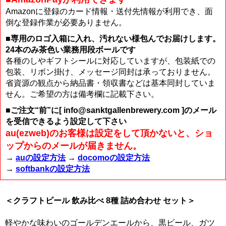
Amazonに登録のカード情報・送付先情報が利用でき、面
倒な登録作業が必要ありません。
■専用のロゴ入箱に入れ、汚れない様包んでお届けします。
24本のみ茶色い業務用段ボールです
各種のしやギフトシールに対応していますが、包装紙での
包装、リボン掛け、メッセージ同封は承っておりません。
省資源の観点から納品書・領収書などは基本同封していま
せん。ご希望の方は備考欄に記載下さい。
■ご注文“前”に[ info@sanktgallenbrewery.com ]のメール
を受信できるよう設定して下さい
au(ezweb)のお客様は設定をして頂かないと、ショ
ップからのメールが届きません。
→
auの設定方法
→
docomoの設定方法
→
softbankの設定方法
＜クラフトビール 飲み比べ 8種 詰め合わせ セット＞
軽やかな味わいのゴールデンエールから、黒ビール、ガツ