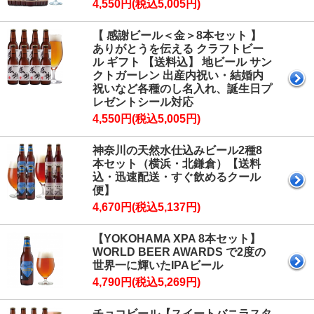
4,550円(税込5,005円)
【 感謝ビール＜金＞8本セット 】
ありがとうを伝える クラフトビー
ル ギフト 【送料込】 地ビール サン
クトガーレン 出産内祝い・結婚内
祝いなど各種のし名入れ、誕生日プ
レゼントシール対応
4,550円(税込5,005円)
神奈川の天然水仕込みビール2種8
本セット（横浜・北鎌倉）【送料
込・迅速配送・すぐ飲めるクール
便】
4,670円(税込5,137円)
【YOKOHAMA XPA 8本セット】
WORLD BEER AWARDS で2度の
世界一に輝いたIPAビール
4,790円(税込5,269円)
チョコビール【スイートバニラスタ