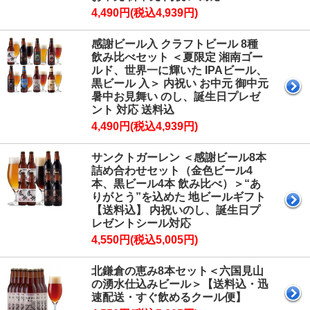
4,490円(税込4,939円)
感謝ビール入 クラフトビール 8種
飲み比べセット ＜夏限定 湘南ゴー
ルド、世界一に輝いた IPAビール、
黒ビール 入＞ 内祝い お中元 御中元
暑中お見舞い のし、誕生日プレゼ
ント 対応 送料込
4,490円(税込4,939円)
サンクトガーレン ＜感謝ビール8本
詰め合わせセット（金色ビール4
本、黒ビール4本 飲み比べ）＞“あ
りがとう”を込めた 地ビールギフト
【送料込】 内祝いのし、誕生日プ
レゼントシール対応
4,550円(税込5,005円)
北鎌倉の恵み8本セット＜六国見山
の湧水仕込みビール＞【送料込・迅
速配送・すぐ飲めるクール便】