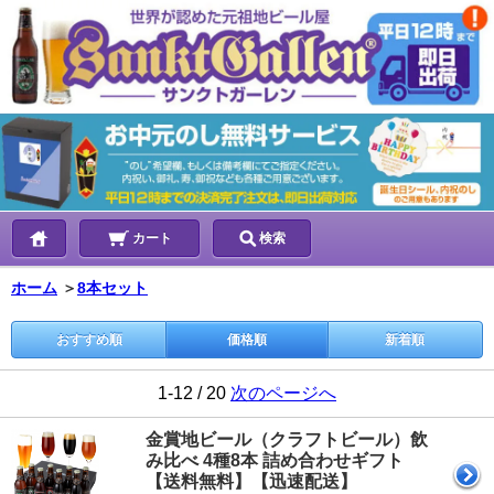
カート
検索
ホーム
＞
8本セット
おすすめ順
価格順
新着順
1-12 / 20
次のページへ
金賞地ビール（クラフトビール）飲
み比べ 4種8本 詰め合わせギフト
【送料無料】【迅速配送】