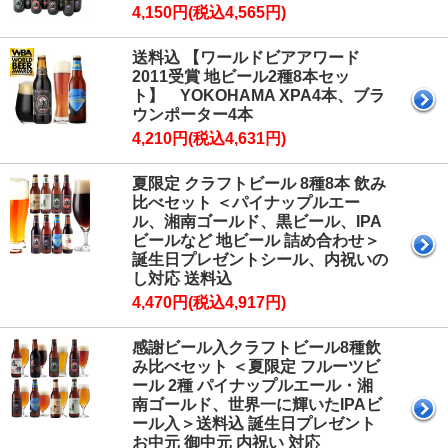
4,150円(税込4,565円)
送料込 【ワールドビアアワード
2011受賞 地ビール2種8本セッ
ト】 YOKOHAMA XPA4本、ブラ
ウンポーター4本
4,210円(税込4,631円)
夏限定 クラフトビール 8種8本 飲み
比べセット ＜パイナップルエー
ル、湘南ゴールド、黒ビール、IPA
ビールなど 地ビール 詰め合わせ＞
誕生日プレゼントシール、内祝いの
し対応 送料込
4,470円(税込4,917円)
感謝ビール入クラフトビール8種飲
み比べセット ＜夏限定 フルーツビ
ール 2種 パイナップルエール・湘
南ゴールド、世界一に輝いたIPAビ
ール入＞送料込 誕生日プレゼント
お中元 御中元 内祝い 対応