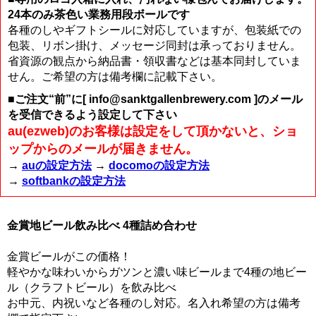
24本のみ茶色い業務用段ボールです
各種のしやギフトシールに対応していますが、包装紙での
包装、リボン掛け、メッセージ同封は承っておりません。
省資源の観点から納品書・領収書などは基本同封していま
せん。ご希望の方は備考欄に記載下さい。
■ご注文“前”に[ info@sanktgallenbrewery.com ]のメール
を受信できるよう設定して下さい
au(ezweb)のお客様は設定をして頂かないと、ショ
ップからのメールが届きません。
→
auの設定方法
→
docomoの設定方法
→
softbankの設定方法
金賞地ビール飲み比べ 4種詰め合わせ
金賞ビールがこの価格！
軽やかな味わいからガツンと濃い味ビールまで4種の地ビー
ル（クラフトビール）を飲み比べ
お中元、内祝いなど各種のし対応。名入れ希望の方は備考