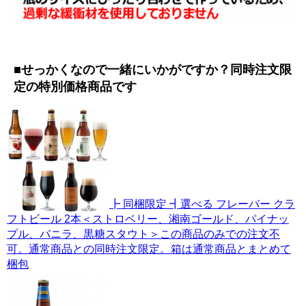
■せっかくなので一緒にいかがですか？同時注文限
定の特別価格商品です
┣ 同梱限定 ┫選べる フレーバー クラ
フトビール 2本＜ストロベリー、湘南ゴールド、パイナッ
プル、バニラ、黒糖スタウト＞この商品のみでの注文不
可。通常商品との同時注文限定。箱は通常商品とまとめて
梱包