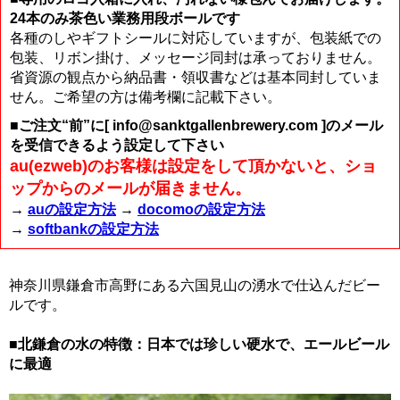
24本のみ茶色い業務用段ボールです
各種のしやギフトシールに対応していますが、包装紙での
包装、リボン掛け、メッセージ同封は承っておりません。
省資源の観点から納品書・領収書などは基本同封していま
せん。ご希望の方は備考欄に記載下さい。
■ご注文“前”に[ info@sanktgallenbrewery.com ]のメール
を受信できるよう設定して下さい
au(ezweb)のお客様は設定をして頂かないと、ショ
ップからのメールが届きません。
→
auの設定方法
→
docomoの設定方法
→
softbankの設定方法
神奈川県鎌倉市高野にある六国見山の湧水で仕込んだビー
ルです。
■北鎌倉の水の特徴：日本では珍しい硬水で、エールビール
に最適