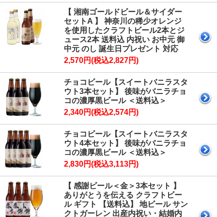
【 湘南ゴールドビール＆サイダー
セットA 】 神奈川の稀少オレンジ
を使用したクラフトビール2本とジ
ュース2本 送料込 内祝い お中元 御
中元 のし 誕生日プレゼント 対応
2,570円(税込2,827円)
チョコビール【スイートバニラスタ
ウト3本セット】 後味がバニラチョ
コの濃厚黒ビール ＜送料込＞
2,340円(税込2,574円)
チョコビール【スイートバニラスタ
ウト4本セット】 後味がバニラチョ
コの濃厚黒ビール ＜送料込＞
2,830円(税込3,113円)
【 感謝ビール＜金＞3本セット 】
ありがとうを伝える クラフトビー
ル ギフト 【送料込】 地ビール サン
クトガーレン 出産内祝い・結婚内