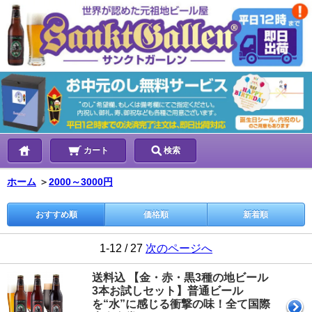
カート
検索
ホーム
＞
2000～3000円
おすすめ順
価格順
新着順
1-12 / 27
次のページへ
送料込 【金・赤・黒3種の地ビール
3本お試しセット】普通ビール
を“水”に感じる衝撃の味！全て国際