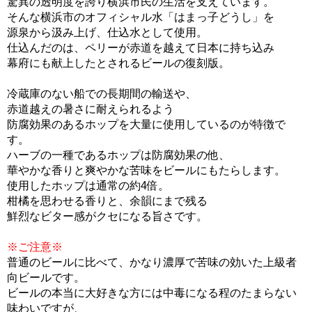
驚異の透明度を誇り横浜市民の生活を支えています。
そんな横浜市のオフィシャル水「はまっ子どうし」を
源泉から汲み上げ、仕込水として使用。
仕込んだのは、ペリーが赤道を越えて日本に持ち込み
幕府にも献上したとされるビールの復刻版。
冷蔵庫のない船での長期間の輸送や、
赤道越えの暑さに耐えられるよう
防腐効果のあるホップを大量に使用しているのが特徴で
す。
ハーブの一種であるホップは防腐効果の他、
華やかな香りと爽やかな苦味をビールにもたらします。
使用したホップは通常の約4倍。
柑橘を思わせる香りと、余韻にまで残る
鮮烈なビター感がクセになる旨さです。
※ご注意※
普通のビールに比べて、かなり濃厚で苦味の効いた上級者
向ビールです。
ビールの本当に大好きな方には中毒になる程のたまらない
味わいですが、