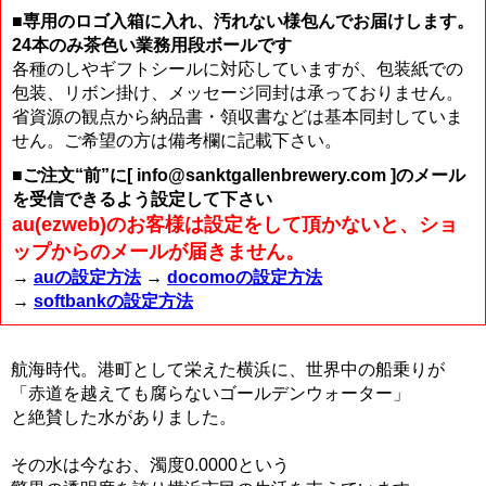
■専用のロゴ入箱に入れ、汚れない様包んでお届けします。
24本のみ茶色い業務用段ボールです
各種のしやギフトシールに対応していますが、包装紙での
包装、リボン掛け、メッセージ同封は承っておりません。
省資源の観点から納品書・領収書などは基本同封していま
せん。ご希望の方は備考欄に記載下さい。
■ご注文“前”に[ info@sanktgallenbrewery.com ]のメール
を受信できるよう設定して下さい
au(ezweb)のお客様は設定をして頂かないと、ショ
ップからのメールが届きません。
→
auの設定方法
→
docomoの設定方法
→
softbankの設定方法
航海時代。港町として栄えた横浜に、世界中の船乗りが
「赤道を越えても腐らないゴールデンウォーター」
と絶賛した水がありました。
その水は今なお、濁度0.0000という