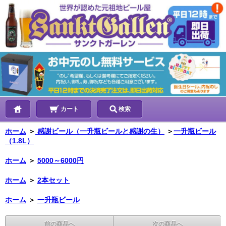
カート
検索
ホーム
＞
感謝ビール（一升瓶ビールと感謝の生）
＞
一升瓶ビール
（1.8L）
ホーム
＞
5000～6000円
ホーム
＞
2本セット
ホーム
＞
一升瓶ビール
前の商品へ
次の商品へ