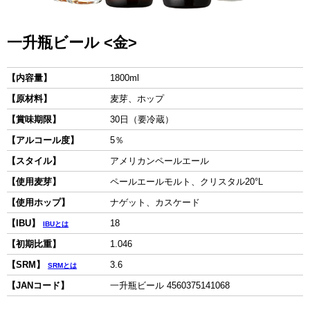
一升瓶ビール <金>
【内容量】
1800ml
【原材料】
麦芽、ホップ
【賞味期限】
30日（要冷蔵）
【アルコール度】
5％
【スタイル】
アメリカンペールエール
【使用麦芽】
ペールエールモルト、クリスタル20°L
【使用ホップ】
ナゲット、カスケード
【IBU】
18
IBUとは
【初期比重】
1.046
【SRM】
3.6
SRMとは
【JANコード】
一升瓶ビール 4560375141068