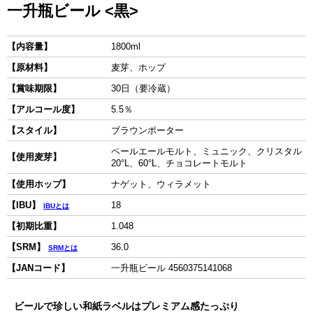
一升瓶ビール <黒>
【内容量】
1800ml
【原材料】
麦芽、ホップ
【賞味期限】
30日（要冷蔵）
【アルコール度】
5.5％
【スタイル】
ブラウンポーター
ペールエールモルト、ミュニック、クリスタル
【使用麦芽】
20°L、60°L、チョコレートモルト
【使用ホップ】
ナゲット、ウィラメット
【IBU】
18
IBUとは
【初期比重】
1.048
【SRM】
36.0
SRMとは
【JANコード】
一升瓶ビール 4560375141068
ビールで珍しい和紙ラベルはプレミアム感たっぷり