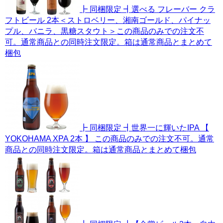
┣ 同梱限定 ┫選べる フレーバー クラ
フトビール 2本＜ストロベリー、湘南ゴールド、パイナッ
プル、バニラ、黒糖スタウト＞この商品のみでの注文不
可。通常商品との同時注文限定。箱は通常商品とまとめて
梱包
┣ 同梱限定 ┫世界一に輝いたIPA 【
YOKOHAMA XPA 2本 】 この商品のみでの注文不可。通常
商品との同時注文限定。箱は通常商品とまとめて梱包