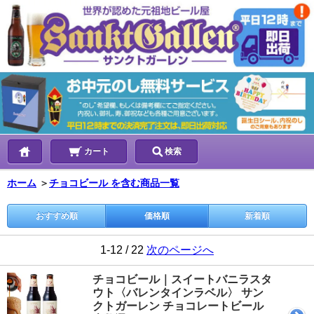
カート
検索
ホーム
＞
チョコビール を含む商品一覧
おすすめ順
価格順
新着順
1-12 / 22
次のページへ
チョコビール｜スイートバニラスタ
ウト〈バレンタインラベル〉 サン
クトガーレン チョコレートビール