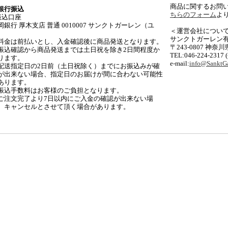
商品に関するお問
銀行振込
ちらのフォーム
よ
振込口座
岡銀行 厚木支店 普通 0010007 サンクトガーレン（ユ
＜運営会社につい
サンクトガーレン
料金は前払いとし、入金確認後に商品発送となります。
〒243-0807 神奈
振込確認から商品発送までは土日祝を除き2日間程度か
TEL:046-224-2317
ります。
e-mail:
info@SanktGa
配送指定日の2日前（土日祝除く）までにお振込みが確
が出来ない場合、指定日のお届けが間に合わない可能性
あります。
振込手数料はお客様のご負担となります。
ご注文完了より7日以内にご入金の確認が出来ない場
、キャンセルとさせて頂く場合があります。