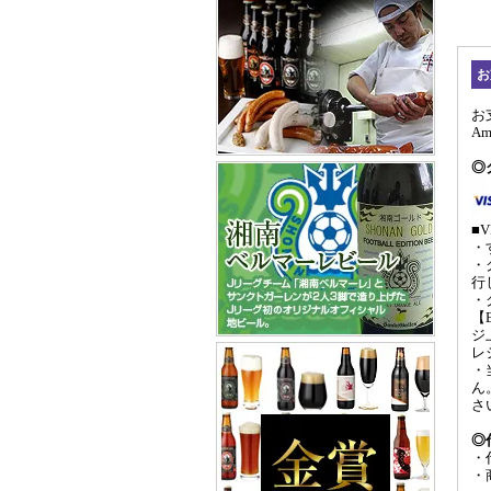
お
お
A
◎
■V
・
・
行
・
【
ジ
レ
・
ん
さ
◎
・
・