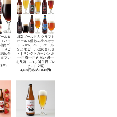
ール 8
湘南ゴールド入 クラフト
 ＜パイ
ビール 6種 飲み比べセッ
湘南ゴ
ト ＜IPA、ペールエール
IPAビ
など 地ビール詰め合わせ
 詰め合
＞｜サンクトガーレン お
生日プレ
中元 御中元 内祝い 暑中
お見舞い のし 誕生日プレ
17円)
ゼント 対応
3,490円(税込3,839円)