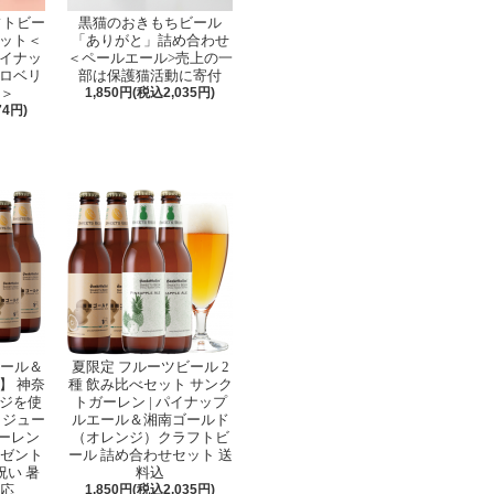
フトビー
黒猫のおきもちビール
セット＜
「ありがと」詰め合わせ
イナッ
＜ペールエール>売上の一
ロベリ
部は保護猫活動に寄付
せ＞
1,850円(税込2,035円)
74円)
ビール＆
夏限定 フルーツビール 2
】 神奈
種 飲み比べセット サンク
ジを使
トガーレン | パイナップ
とジュー
ルエール＆湘南ゴールド
ガーレン
（オレンジ）クラフトビ
レゼント
ール 詰め合わせセット 送
祝い 暑
料込
対応
1,850円(税込2,035円)