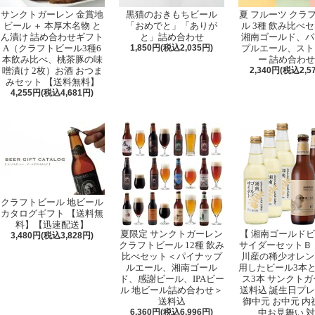
サンクトガーレン 金賞地
黒猫のおきもちビール
夏 フルーツ クラ
ビール ＋ 本厚木名物 と
「おめでと」「ありが
ル 3種 飲み比べ
ん漬け 詰め合わせギフト
と」詰め合わせ
湘南ゴールド、パ
A（クラフトビール3種6
1,850円(税込2,035円)
プルエール、スト
本飲み比べ、桃茶豚の味
ー 詰め合わ
噌漬け 2枚）お酒 おつま
2,340円(税込2,5
みセット 【送料無料】
4,255円(税込4,681円)
クラフトビール 地ビール
カタログギフト 【送料無
料】【迅速配送】
夏限定 サンクトガーレン
【 湘南ゴールド
3,480円(税込3,828円)
クラフトビール 12種 飲み
サイダーセットＢ 
比べセット＜パイナップ
川産の稀少オレン
ルエール、湘南ゴール
用したビール3本
ド、感謝ビール、IPAビー
ス3本 サンクト
ル 地ビール詰め合わせ＞
送料込 誕生日プ
送料込
御中元 お中元 内
6,360円(税込6,996円)
中お見舞い 