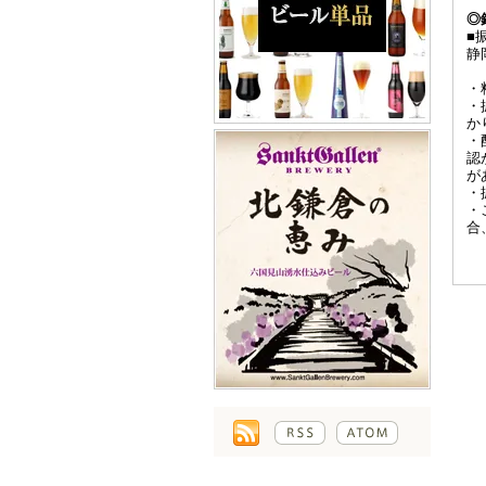
◎
■
静
・
・
か
・
認
が
・
・
合