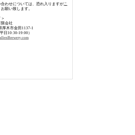
い合わせについては、恐れ入りますが
こ
りお願い致します。
て＞
有限会社
川県厚木市金田1137-1
 (平日10:30-19:00）
llenBrewery.com