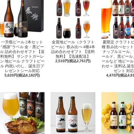
一升瓶ビール 2本セット
金賞地ビール（クラフト
夏限定 クラフトビ
“感謝”ラベル 金・黒ビー
ビール）飲み比べ 4種4本
種 飲み比べセット
ル 詰め合わせギフト 【送
詰め合わせギフト 【送料
ナップルエール、
料無料】 サンクトガーレ
無料】【迅速配送】
ールド、黒ビール、
ン 地ビール クラフトビー
2,510円(税込2,761円)
ールなど 地ビール
ル 内祝いのし、誕生日プ
わせ＞ 送料込 誕
レゼントシール対応
ゼント 対応
5,620円(税込6,182円)
4,470円(税込4,9