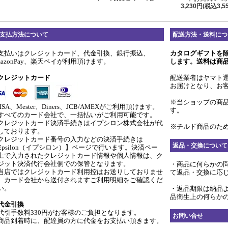
3,230円(税込3,5
支払方法について
配送方法・送料につ
支払いはクレジットカード、代金引換、銀行振込、
カタログギフトを
mazonPay、楽天ペイが利用頂けます。
します。送料は商
クレジットカード
配送業者はヤマト
お届けとなり、お
※当ショップの商
ISA、Mester、Diners、JCB/AMEXがご利用頂けます。
す。
すべてのカード会社で、一括払いがご利用可能です。
クレジットカード決済手続きはイプシロン株式会社が代
※チルド商品のため
しております。
クレジットカード番号の入力などの決済手続きは
返品・交換について
Epsilon（イプシロン）】ページで行います。決済ペー
上で入力されたクレジットカード情報や個人情報は、ク
ジット決済代行会社側での保管となります。
・商品に何らかの
当店ではクレジットカード利用控はお送りしておりませ
て返品・交換に応
。カード会社から送付されますご利用明細をご確認くだ
い。
・返品期限は納品
品衛生上の何らか
代金引換
代引手数料330円がお客様のご負担となります。
お問い合せ
商品到着時に、配達員の方に代金をお支払い頂きます。