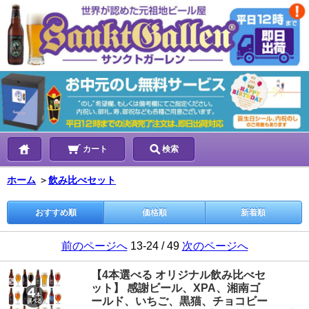
カート
検索
ホーム
＞
飲み比べセット
おすすめ順
価格順
新着順
前のページへ
13-24 / 49
次のページへ
【4本選べる オリジナル飲み比べセ
ット】 感謝ビール、XPA、湘南ゴ
ールド、いちご、黒猫、チョコビー