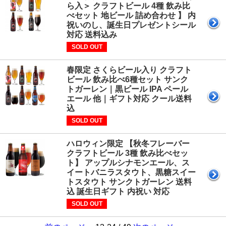
ら入＞ クラフトビール 4種 飲み比
べセット 地ビール 詰め合わせ 】 内
祝いのし、誕生日プレゼントシール
対応 送料込み
SOLD OUT
春限定 さくらビール入り クラフト
ビール 飲み比べ6種セット サンク
トガーレン｜黒ビール IPA ペール
エール 他｜ギフト対応 クール送料
込
SOLD OUT
ハロウィン限定 【秋冬フレーバー
クラフトビール 3種 飲み比べセッ
ト】 アップルシナモンエール、ス
イートバニラスタウト、黒糖スイー
トスタウト サンクトガーレン 送料
込 誕生日ギフト 内祝い 対応
SOLD OUT