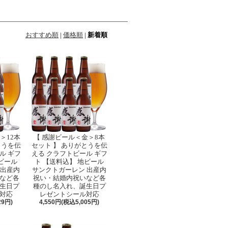
おすすめ順
|
価格順
|
新着順
＞12本
【 感謝ビール＜金＞8本
とうを伝
セット 】 ありがとうを伝
ル ギフ
える クラフトビール ギフ
ビール
ト 【送料込】 地ビール
 出産内
サンクトガーレン 出産内
など各
祝い・結婚内祝いなど各
生日プ
種のし名入れ、誕生日プ
対応
レゼントシール対応
29円)
4,550円(税込5,005円)