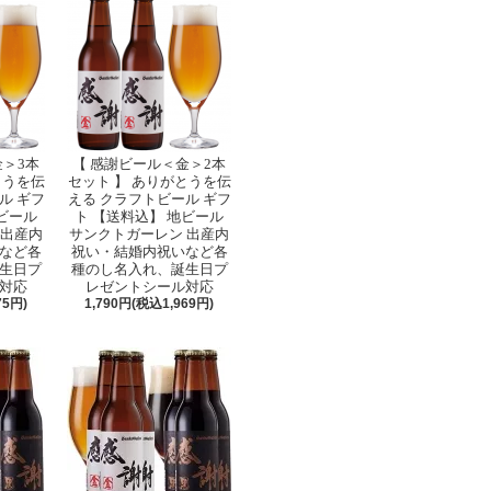
金＞3本
【 感謝ビール＜金＞2本
とうを伝
セット 】 ありがとうを伝
ル ギフ
える クラフトビール ギフ
ビール
ト 【送料込】 地ビール
 出産内
サンクトガーレン 出産内
など各
祝い・結婚内祝いなど各
生日プ
種のし名入れ、誕生日プ
対応
レゼントシール対応
75円)
1,790円(税込1,969円)