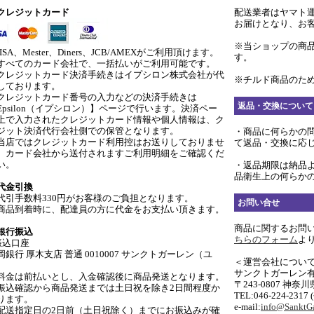
クレジットカード
配送業者はヤマト
お届けとなり、お
※当ショップの商
ISA、Mester、Diners、JCB/AMEXがご利用頂けます。
す。
すべてのカード会社で、一括払いがご利用可能です。
クレジットカード決済手続きはイプシロン株式会社が代
※チルド商品のため
しております。
クレジットカード番号の入力などの決済手続きは
返品・交換について
Epsilon（イプシロン）】ページで行います。決済ペー
上で入力されたクレジットカード情報や個人情報は、ク
ジット決済代行会社側での保管となります。
・商品に何らかの
当店ではクレジットカード利用控はお送りしておりませ
て返品・交換に応
。カード会社から送付されますご利用明細をご確認くだ
い。
・返品期限は納品
品衛生上の何らか
代金引換
代引手数料330円がお客様のご負担となります。
お問い合せ
商品到着時に、配達員の方に代金をお支払い頂きます。
商品に関するお問
銀行振込
ちらのフォーム
よ
振込口座
岡銀行 厚木支店 普通 0010007 サンクトガーレン（ユ
＜運営会社につい
サンクトガーレン
料金は前払いとし、入金確認後に商品発送となります。
〒243-0807 神奈
振込確認から商品発送までは土日祝を除き2日間程度か
TEL:046-224-2317
ります。
e-mail:
info@SanktGa
配送指定日の2日前（土日祝除く）までにお振込みが確