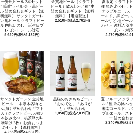
一升瓶ビール 2本セット
金賞地ビール（クラフト
夏限定 クラフトビ
“感謝”ラベル 金・黒ビー
ビール）飲み比べ 4種4本
種 飲み比べセット
ル 詰め合わせギフト 【送
詰め合わせギフト 【送料
ナップルエール、
料無料】 サンクトガーレ
無料】【迅速配送】
ールド、黒ビール、
ン 地ビール クラフトビー
2,510円(税込2,761円)
ールなど 地ビール
ル 内祝いのし、誕生日プ
わせ＞ 送料込 誕
レゼントシール対応
ゼント 対応
5,620円(税込6,182円)
4,470円(税込4,9
サンクトガーレン 金賞地
黒猫のおきもちビール
夏 フルーツ クラ
ビール ＋ 本厚木名物 と
「おめでと」「ありが
ル 3種 飲み比べ
ん漬け 詰め合わせギフト
と」詰め合わせ
湘南ゴールド、パ
A（クラフトビール3種6
1,850円(税込2,035円)
プルエール、スト
本飲み比べ、桃茶豚の味
ー 詰め合わ
噌漬け 2枚）お酒 おつま
2,340円(税込2,5
みセット 【送料無料】
4,255円(税込4,681円)