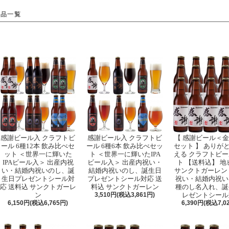
商品一覧
感謝ビール入 クラフトビ
感謝ビール入 クラフトビ
【 感謝ビール＜金
ール 6種12本 飲み比べセ
ール 6種6本 飲み比べセッ
セット 】 ありが
ット ＜世界一に輝いた
ト ＜世界一に輝いたIPA
える クラフトビー
IPAビール入＞ 出産内祝
ビール入＞ 出産内祝い・
ト 【送料込】 地
い・結婚内祝いのし、誕
結婚内祝いのし、誕生日
サンクトガーレン
生日プレゼントシール対
プレゼントシール対応 送
祝い・結婚内祝い
応 送料込 サンクトガーレ
料込 サンクトガーレン
種のし名入れ、誕
ン
3,510円(税込3,861円)
レゼントシール
6,150円(税込6,765円)
6,390円(税込7,0