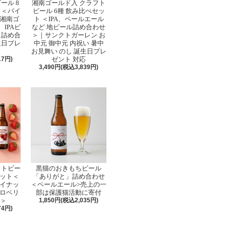
ール 8
湘南ゴールド入 クラフト
 ＜パイ
ビール 6種 飲み比べセッ
湘南ゴ
ト ＜IPA、ペールエール
IPAビ
など 地ビール詰め合わせ
 詰め合
＞｜サンクトガーレン お
生日プレ
中元 御中元 内祝い 暑中
お見舞い のし 誕生日プレ
17円)
ゼント 対応
3,490円(税込3,839円)
フトビー
黒猫のおきもちビール
セット＜
「ありがと」詰め合わせ
イナッ
＜ペールエール>売上の一
ロベリ
部は保護猫活動に寄付
せ＞
1,850円(税込2,035円)
74円)