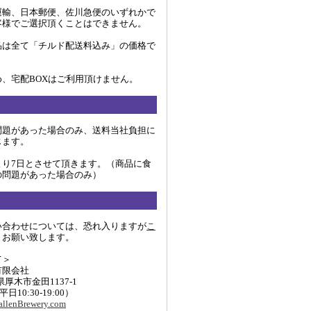
運輸、日本郵便、佐川急便のいずれかで
客様でご選択頂くことはできません。
品は全て「チルド配送料込み」の価格で
、宅配BOXはご利用頂けません。
問題があった場合のみ、送料当社負担に
じます。
より7日とさせて頂きます。（商品に食
の問題があった場合のみ）
い合わせについては、恐れ入りますが
こ
りお願い致します。
て＞
有限会社
川県厚木市金田1137-1
 (平日10:30-19:00）
llenBrewery.com