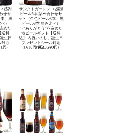
 ＜感謝
サンクトガーレン ＜感謝
合わせセ
ビール6本 詰め合わせセ
2本、黒
ット（金色ビール3本、黒
比べ）
ビール3本 飲み比べ）
を込めた
＞“ありがとう”を込めた
【送料
地ビールギフト【送料
、誕生日
込】 内祝いのし、誕生日
ル対応
プレゼントシール対応
81円)
3,630円(税込3,993円)