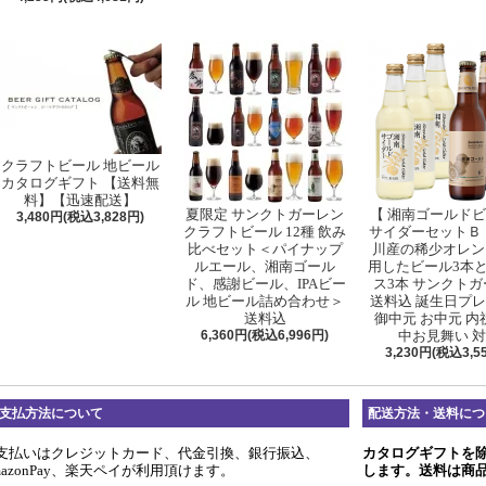
クラフトビール 地ビール
カタログギフト 【送料無
料】【迅速配送】
夏限定 サンクトガーレン
【 湘南ゴールド
3,480円(税込3,828円)
クラフトビール 12種 飲み
サイダーセットＢ 
比べセット＜パイナップ
川産の稀少オレン
ルエール、湘南ゴール
用したビール3本
ド、感謝ビール、IPAビー
ス3本 サンクト
ル 地ビール詰め合わせ＞
送料込 誕生日プ
送料込
御中元 お中元 内
6,360円(税込6,996円)
中お見舞い 
3,230円(税込3,5
支払方法について
配送方法・送料につ
支払いはクレジットカード、代金引換、銀行振込、
カタログギフトを
mazonPay、楽天ペイが利用頂けます。
します。送料は商