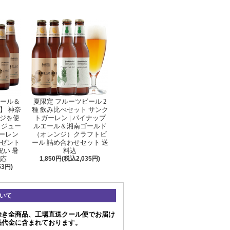
ビール＆
夏限定 フルーツビール 2
】 神奈
種 飲み比べセット サンク
ジを使
トガーレン | パイナップ
とジュー
ルエール＆湘南ゴールド
ガーレン
（オレンジ）クラフトビ
レゼント
ール 詰め合わせセット 送
祝い 暑
料込
対応
1,850円(税込2,035円)
53円)
いて
除き全商品、工場直送クール便でお届け
品代金に含まれております。