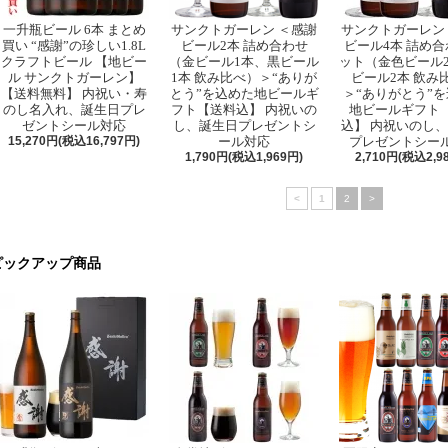
一升瓶ビール 6本 まとめ
サンクトガーレン ＜感謝
サンクトガーレン
買い “感謝”の珍しい1.8L
ビール2本 詰め合わせ
ビール4本 詰め
クラフトビール 【地ビー
（金ビール1本、黒ビール
ット（金色ビール
ル サンクトガーレン】
1本 飲み比べ）＞“ありが
ビール2本 飲み
【送料無料】 内祝い・寿
とう”を込めた地ビールギ
＞“ありがとう”
のし名入れ、誕生日プレ
フト【送料込】 内祝いの
地ビールギフト
ゼントシール対応
し、誕生日プレゼントシ
込】 内祝いのし
15,270円(税込16,797円)
ール対応
プレゼントシー
1,790円(税込1,969円)
2,710円(税込2,9
<
1
2
>
ピックアップ商品