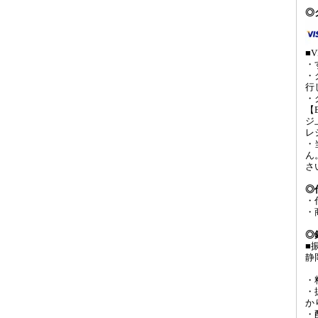
◎
■V
・
・
行
・
【
ジ
レ
・
ん
さ
◎
・
・
◎
■
静
・
・
か
・