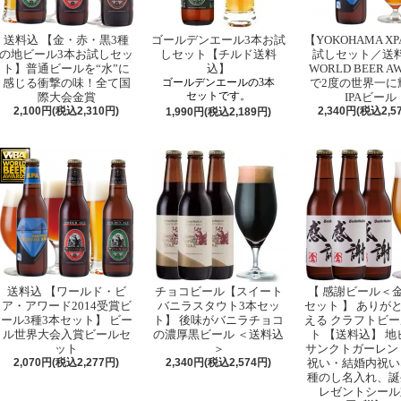
送料込 【金・赤・黒3種
ゴールデンエール3本お試
【YOKOHAMA XP
の地ビール3本お試しセッ
しセット【チルド送料
試しセット／送
ト】普通ビールを“水”に
込】
WORLD BEER A
感じる衝撃の味！全て国
ゴールデンエールの3本
で2度の世界一に
セットです。
際大会金賞
IPAビール
2,100円(税込2,310円)
2,340円(税込2,5
1,990円(税込2,189円)
送料込 【ワールド・ビ
チョコビール【スイート
【 感謝ビール＜
ア・アワード2014受賞ビ
バニラスタウト3本セッ
セット 】 ありが
ール3種3本セット】 ビー
ト】 後味がバニラチョコ
える クラフトビー
ル世界大会入賞ビールセ
の濃厚黒ビール ＜送料込
ト 【送料込】 地
ット
＞
サンクトガーレン
2,070円(税込2,277円)
2,340円(税込2,574円)
祝い・結婚内祝い
種のし名入れ、誕
レゼントシール