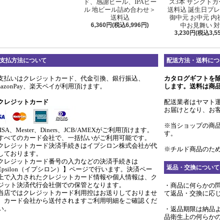
ド、感謝ビール、IPAビー
ス3本 サンクト
ル 地ビール詰め合わせ＞
送料込 誕生日プ
送料込
御中元 お中元 内
6,360円(税込6,996円)
中お見舞い 
3,230円(税込3,5
支払方法について
配送方法・送料につ
支払いはクレジットカード、代金引換、銀行振込、
カタログギフトを
mazonPay、楽天ペイが利用頂けます。
します。送料は商
クレジットカード
配送業者はヤマト
お届けとなり、お
※当ショップの商
ISA、Mester、Diners、JCB/AMEXがご利用頂けます。
す。
すべてのカード会社で、一括払いがご利用可能です。
クレジットカード決済手続きはイプシロン株式会社が代
※チルド商品のため
しております。
クレジットカード番号の入力などの決済手続きは
返品・交換について
Epsilon（イプシロン）】ページで行います。決済ペー
上で入力されたクレジットカード情報や個人情報は、ク
ジット決済代行会社側での保管となります。
・商品に何らかの
当店ではクレジットカード利用控はお送りしておりませ
て返品・交換に応
。カード会社から送付されますご利用明細をご確認くだ
い。
・返品期限は納品
品衛生上の何らか