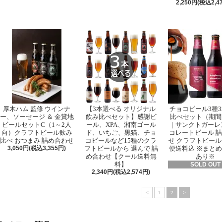
2,250円(税込2,4
厚木ハム 監修 ウインナ
【3本選べる オリジナル
チョコビール3種
ー、ソーセージ ＆ 金賞地
飲み比べセット】感謝ビ
比べセット（期間
ビールセットC（1～2人
ール、XPA、湘南ゴール
｜サンクトガーレ
向）クラフトビール飲み
ド、いちご、黒猫、チョ
コレートビール 
比べ おつまみ 詰め合わせ
コビールなど15種のクラ
せ クラフトビール
3,050円(税込3,355円)
フトビールから 選んで 詰
便送料込 ※まと
め合わせ【クール送料無
あり※
料】
SOLD OUT
2,340円(税込2,574円)
<
1
2
>