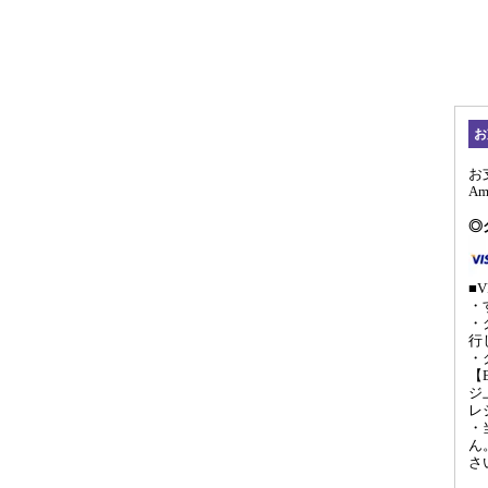
お
お
A
◎
■V
・
・
行
・
【
ジ
レ
・
ん
さ