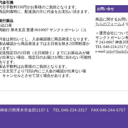
代金引換
代引手数料330円がお客様のご負担となります。
お問い合せ
商品到着時に、配達員の方に代金をお支払い頂きます。
商品に関するお問
銀行振込
ちらのフォーム
よ
振込口座
岡銀行 厚木支店 普通 0010007 サンクトガーレン（ユ
＜運営会社につい
サンクトガーレン
料金は前払いとし、入金確認後に商品発送となります。
〒243-0807 神奈
振込確認から商品発送までは土日祝を除き2日間程度か
TEL:046-224-2317
ります。
e-mail:
info@SanktGa
配送指定日の2日前（土日祝除く）までにお振込みが確
が出来ない場合、指定日のお届けが間に合わない可能性
あります。
振込手数料はお客様のご負担となります。
ご注文完了より7日以内にご入金の確認が出来ない場
、キャンセルとさせて頂く場合があります。
 神奈川県厚木市金田1137-1 TEL:046-224-2317 FAX:046-244-5757