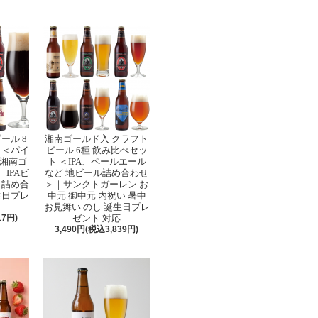
ール 8
湘南ゴールド入 クラフト
 ＜パイ
ビール 6種 飲み比べセッ
湘南ゴ
ト ＜IPA、ペールエール
IPAビ
など 地ビール詰め合わせ
 詰め合
＞｜サンクトガーレン お
生日プレ
中元 御中元 内祝い 暑中
お見舞い のし 誕生日プレ
17円)
ゼント 対応
3,490円(税込3,839円)