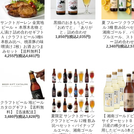
サンクトガーレン 金賞地
黒猫のおきもちビール
夏 フルーツ クラ
ビール ＋ 本厚木名物 と
「おめでと」「ありが
ル 3種 飲み比べ
ん漬け 詰め合わせギフト
と」詰め合わせ
湘南ゴールド、パ
A（クラフトビール3種6
1,850円(税込2,035円)
プルエール、スト
本飲み比べ、桃茶豚の味
ー 詰め合わ
噌漬け 2枚）お酒 おつま
2,340円(税込2,5
みセット 【送料無料】
4,255円(税込4,681円)
クラフトビール 地ビール
カタログギフト 【送料無
料】【迅速配送】
夏限定 サンクトガーレン
【 湘南ゴールド
3,480円(税込3,828円)
クラフトビール 12種 飲み
サイダーセットＢ 
比べセット＜パイナップ
川産の稀少オレン
ルエール、湘南ゴール
用したビール3本