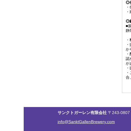
◎
・
・
◎
■
静
・
・
か
・
認
が
・
・
合
サンクトガーレン有限会社
〒243-0807
info@SanktGallenBrewery.com