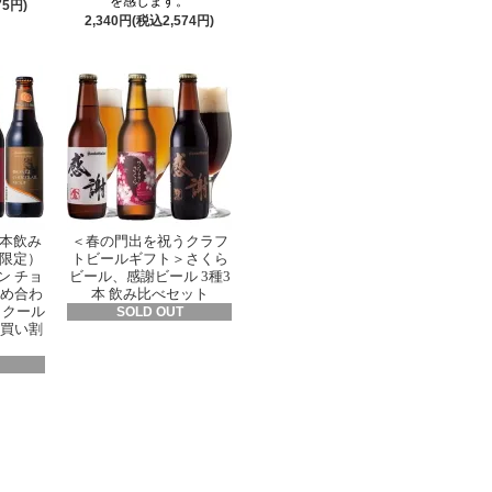
を感じます。
75円)
2,340円(税込2,574円)
3本飲み
＜春の門出を祝うクラフ
限定）
トビールギフト＞さくら
ン チョ
ビール、感謝ビール 3種3
詰め合わ
本 飲み比べセット
 クール
SOLD OUT
め買い割