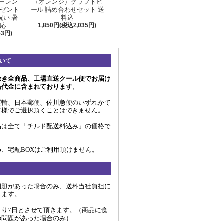
ガーレン
（オレンジ）クラフトビ
レゼント
ール 詰め合わせセット 送
祝い 暑
料込
対応
1,850円(税込2,035円)
53円)
いて
除き全商品、工場直送クール便でお届け
品代金に含まれております。
運輸、日本郵便、佐川急便のいずれかで
客様でご選択頂くことはできません。
品は全て「チルド配送料込み」の価格で
、宅配BOXはご利用頂けません。
問題があった場合のみ、送料当社負担に
じます。
より7日とさせて頂きます。（商品に食
の問題があった場合のみ）