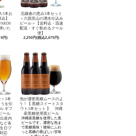
A 3本お
北鎌倉の恵み3本セット
料込】
＜六国見山の湧水仕込み
WARDS
ビール＞【送料込・迅速
輝いた
配送・すぐ飲めるクール
便】
74円)
2,250円(税込2,475円)
金＞3本
泡が濃密黒糖ムースのよ
とうを伝
う！【 黒糖スイートスタ
ル ギフ
ウト3本セット 】 沖縄
ビール
産黒糖使用黒ビール
 出産内
沖縄産黒糖を使用した黒
ビールです。濃密な泡ま
など各
で黒糖風味！後味にふわ
生日プ
っと黒糖の香ばしい甘味
対応