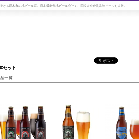
掛ける厚木市の地ビール蔵。日本最老舗地ビール会社で、国際大会金賞常連ビールも多数。
ト
3本セット
商品一覧