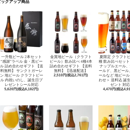
ピックアップ商品
一升瓶ビール 2本セット
金賞地ビール（クラフト
夏限定 クラフトビ
“感謝”ラベル 金・黒ビー
ビール）飲み比べ 4種4本
種 飲み比べセット
ル 詰め合わせギフト 【送
詰め合わせギフト 【送料
ナップルエール、
料無料】 サンクトガーレ
無料】【迅速配送】
ールド、黒ビール、
ン 地ビール クラフトビー
2,510円(税込2,761円)
ールなど 地ビール
ル 内祝いのし、誕生日プ
わせ＞ 送料込 誕
レゼントシール対応
ゼント 対応
5,620円(税込6,182円)
4,470円(税込4,9