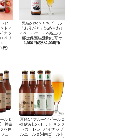
フトビー
黒猫のおきもちビール
セット＜
「ありがと」詰め合わせ
イナッ
＜ペールエール>売上の一
ロベリ
部は保護猫活動に寄付
せ＞
1,850円(税込2,035円)
74円)
ビール＆
夏限定 フルーツビール 2
】 神奈
種 飲み比べセット サンク
ジを使
トガーレン | パイナップ
とジュー
ルエール＆湘南ゴールド