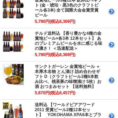
金賞地ビール3種12本 飲み比べギフ
ト (金・琥珀・黒3色のクラフトビ
ール各3本) 全て国際大会金賞受賞
ビール
5,790円(税込6,369円)
チルド送料込 【香り豊かな4種の金
賞地ビール×各3本 12本セット】 あ
のプレミアムビールを水に感じる味
の濃さ！ ＜迅速配送＞
5,790円(税込6,369円)
サンクトガーレン 金賞地ビール ＋
本厚木名物 とん漬け 詰め合わせギ
フト D（クラフトビール3種6本飲
み比べ、桃茶豚の味噌漬け 5枚）お
酒 おつまみセット 【送料無料】
5,870円(税込6,457円)
送料込 【ワールドビアアワード
2011 受賞ビール2種12本セッ
ト】 YOKOHAMA XPA6本とブラ