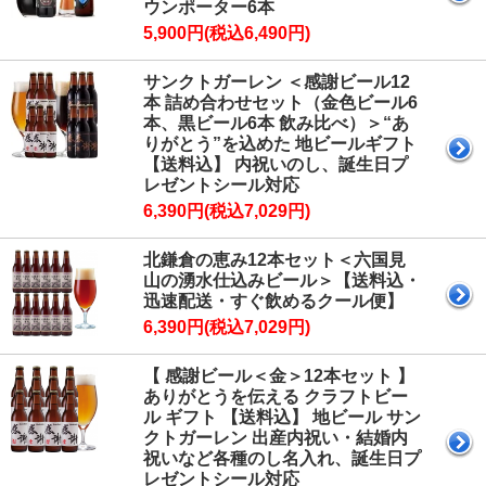
ウンポーター6本
5,900円(税込6,490円)
サンクトガーレン ＜感謝ビール12
本 詰め合わせセット（金色ビール6
本、黒ビール6本 飲み比べ）＞“あ
りがとう”を込めた 地ビールギフト
【送料込】 内祝いのし、誕生日プ
レゼントシール対応
6,390円(税込7,029円)
北鎌倉の恵み12本セット＜六国見
山の湧水仕込みビール＞【送料込・
迅速配送・すぐ飲めるクール便】
6,390円(税込7,029円)
【 感謝ビール＜金＞12本セット 】
ありがとうを伝える クラフトビー
ル ギフト 【送料込】 地ビール サン
クトガーレン 出産内祝い・結婚内
祝いなど各種のし名入れ、誕生日プ
レゼントシール対応