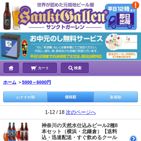
カート
検索
ホーム
＞
5000～6000円
おすすめ順
価格順
新着順
1-12 / 18
次のページへ
神奈川の天然水仕込みビール2種8
本セット（横浜・北鎌倉）【送料
込・迅速配送・すぐ飲めるクール