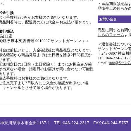
い。
・返品期限は納品
品衛生上の何らか
代金引換
代引手数料330円がお客様のご負担となります。
お問い合せ
商品到着時に、配達員の方に代金をお支払い頂きます。
商品に関するお問
銀行振込
ちらのフォーム
よ
振込口座
岡銀行 厚木支店 普通 0010007 サンクトガーレン（ユ
＜運営会社につい
サンクトガーレン
料金は前払いとし、入金確認後に商品発送となります。
〒243-0807 神奈
振込確認から商品発送までは土日祝を除き2日間程度か
TEL:046-224-2317
ります。
e-mail:
info@SanktGa
配送指定日の2日前（土日祝除く）までにお振込みが確
が出来ない場合、指定日のお届けが間に合わない可能性
あります。
振込手数料はお客様のご負担となります。
ご注文完了より7日以内にご入金の確認が出来ない場
、キャンセルとさせて頂く場合があります。
 神奈川県厚木市金田1137-1 TEL:046-224-2317 FAX:046-244-5757