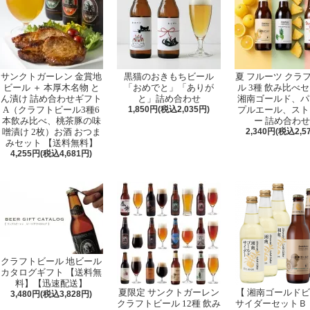
サンクトガーレン 金賞地
黒猫のおきもちビール
夏 フルーツ クラ
ビール ＋ 本厚木名物 と
「おめでと」「ありが
ル 3種 飲み比べ
ん漬け 詰め合わせギフト
と」詰め合わせ
湘南ゴールド、パ
A（クラフトビール3種6
1,850円(税込2,035円)
プルエール、スト
本飲み比べ、桃茶豚の味
ー 詰め合わ
噌漬け 2枚）お酒 おつま
2,340円(税込2,5
みセット 【送料無料】
4,255円(税込4,681円)
クラフトビール 地ビール
カタログギフト 【送料無
料】【迅速配送】
夏限定 サンクトガーレン
【 湘南ゴールド
3,480円(税込3,828円)
クラフトビール 12種 飲み
サイダーセットＢ 