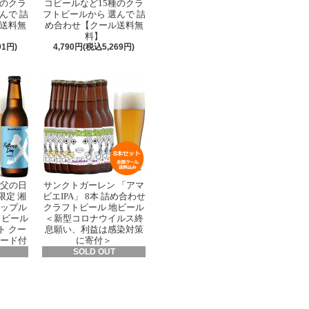
種のクラ
コビールなど15種のクラ
んで 詰
フトビールから 選んで 詰
送料無
め合わせ【クール送料無
料】
91円)
4,790円(税込5,269円)
 父の日
サンクトガーレン 「アマ
限定 湘
ビエIPA」 8本 詰め合わせ
ナップル
クラフトビール 地ビール
トビール
＜新型コロナウイルス終
ト クー
息願い、利益は感染対策
カード付
に寄付＞
SOLD OUT