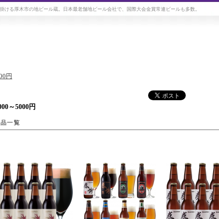
掛ける厚木市の地ビール蔵。日本最老舗地ビール会社で、国際大会金賞常連ビールも多数。
000円
000～5000円
商品一覧