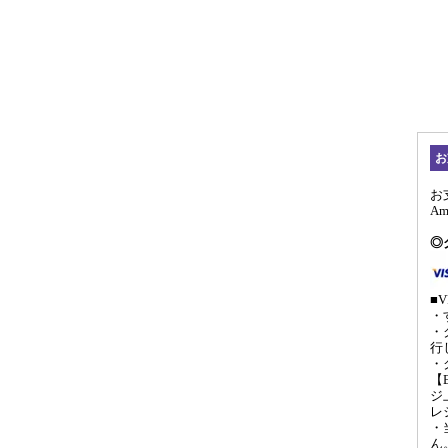
お
お
A
◎
■V
・
・
行
・
【
ジ
レ
・
ん