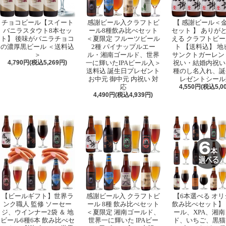
チョコビール【スイート
感謝ビール入クラフトビ
【 感謝ビール＜
バニラスタウト8本セッ
ール8種飲み比べセット
セット 】 ありが
ト】 後味がバニラチョコ
＜夏限定 フルーツビール
える クラフトビー
の濃厚黒ビール ＜送料込
2種 パイナップルエー
ト 【送料込】 地
＞
ル・湘南ゴールド、世界
サンクトガーレン
4,790円(税込5,269円)
一に輝いたIPAビール入＞
祝い・結婚内祝い
送料込 誕生日プレゼント
種のし名入れ、誕
お中元 御中元 内祝い 対
レゼントシール
応
4,550円(税込5,0
4,490円(税込4,939円)
【ビールギフト】世界ラ
感謝ビール入 クラフトビ
【6本選べる オ
ンク職人 監修 ソーセー
ール 8種 飲み比べセット
飲み比べセット】
ジ、ウインナー2袋 ＆ 地
＜夏限定 湘南ゴールド、
ール、XPA、湘
ビール6種6本 飲み比べセ
世界一に輝いた IPAビー
ド、いちご、黒猫