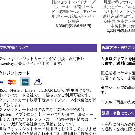
比べセット＜パイナップ
川産の稀少オレン
ルエール、湘南ゴール
用したビール3本
ド、感謝ビール、IPAビー
ス3本 サンクト
ル 地ビール詰め合わせ＞
送料込 誕生日プ
送料込
御中元 お中元 内
6,360円(税込6,996円)
中お見舞い 
3,230円(税込3,5
支払方法について
配送方法・送料につ
支払いはクレジットカード、代金引換、銀行振込、
カタログギフトを
mazonPay、楽天ペイが利用頂けます。
します。送料は商
クレジットカード
配送業者はヤマト
お届けとなり、お
※当ショップの商
ISA、Mester、Diners、JCB/AMEXがご利用頂けます。
す。
すべてのカード会社で、一括払いがご利用可能です。
クレジットカード決済手続きはイプシロン株式会社が代
※チルド商品のため
しております。
クレジットカード番号の入力などの決済手続きは
返品・交換について
Epsilon（イプシロン）】ページで行います。決済ペー
上で入力されたクレジットカード情報や個人情報は、ク
ジット決済代行会社側での保管となります。
・商品に何らかの
当店ではクレジットカード利用控はお送りしておりませ
て返品・交換に応
。カード会社から送付されますご利用明細をご確認くだ