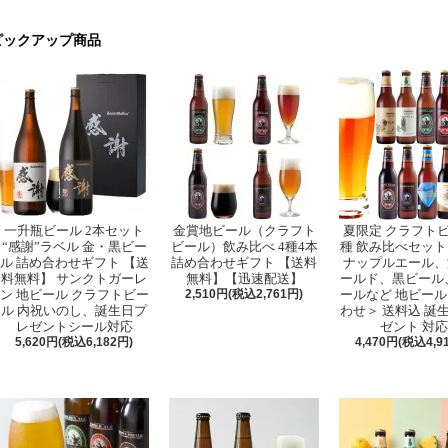
ピックアップ商品
一升瓶ビール 2本セット
金賞地ビール（クラフト
夏限定 クラフトビ
“感謝”ラベル 金・黒ビー
ビール）飲み比べ 4種4本
種 飲み比べセット
ル 詰め合わせギフト 【送
詰め合わせギフト 【送料
ナップルエール、
料無料】 サンクトガーレ
無料】【迅速配送】
ールド、黒ビール、
ン 地ビール クラフトビー
2,510円(税込2,761円)
ールなど 地ビール
ル 内祝いのし、誕生日プ
わせ＞ 送料込 誕
レゼントシール対応
ゼント 対応
5,620円(税込6,182円)
4,470円(税込4,9