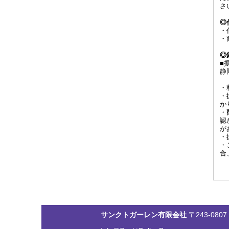
さ
◎
・
・
◎
■
静
・
・
か
・
認
が
・
・
合
サンクトガーレン有限会社
〒243-0807