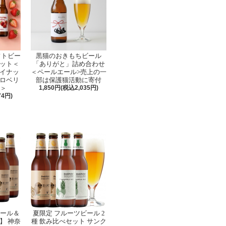
フトビー
黒猫のおきもちビール
セット＜
「ありがと」詰め合わせ
イナッ
＜ペールエール>売上の一
ロベリ
部は保護猫活動に寄付
せ＞
1,850円(税込2,035円)
74円)
ビール＆
夏限定 フルーツビール 2
】 神奈
種 飲み比べセット サンク