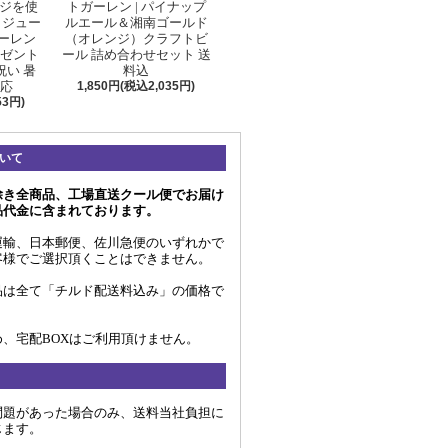
ジを使
トガーレン | パイナップ
とジュー
ルエール＆湘南ゴールド
ガーレン
（オレンジ）クラフトビ
レゼント
ール 詰め合わせセット 送
祝い 暑
料込
対応
1,850円(税込2,035円)
53円)
いて
除き全商品、工場直送クール便でお届け
品代金に含まれております。
運輸、日本郵便、佐川急便のいずれかで
客様でご選択頂くことはできません。
品は全て「チルド配送料込み」の価格で
、宅配BOXはご利用頂けません。
問題があった場合のみ、送料当社負担に
じます。