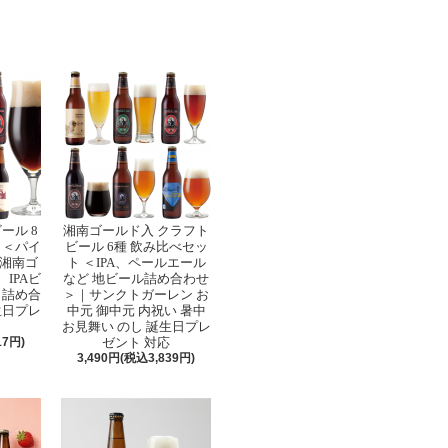
ール 8
湘南ゴールド入 クラフト
 ＜パイ
ビール 6種 飲み比べセッ
湘南ゴ
ト ＜IPA、ペールエール
IPAビ
など 地ビール詰め合わせ
 詰め合
＞｜サンクトガーレン お
生日プレ
中元 御中元 内祝い 暑中
お見舞い のし 誕生日プレ
17円)
ゼント 対応
3,490円(税込3,839円)