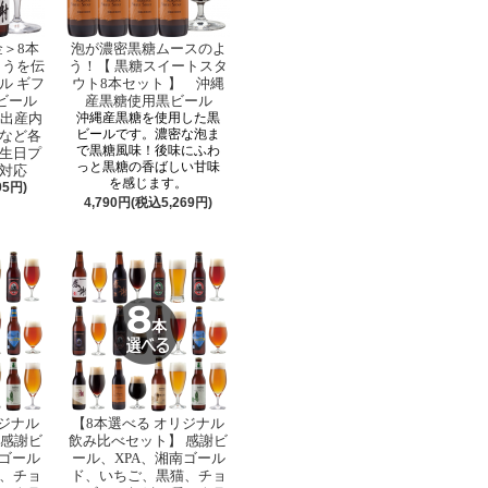
金＞8本
泡が濃密黒糖ムースのよ
とうを伝
う！【 黒糖スイートスタ
ル ギフ
ウト8本セット 】 沖縄
ビール
産黒糖使用黒ビール
 出産内
沖縄産黒糖を使用した黒
ビールです。濃密な泡ま
など各
で黒糖風味！後味にふわ
生日プ
っと黒糖の香ばしい甘味
対応
を感じます。
05円)
4,790円(税込5,269円)
リジナル
【8本選べる オリジナル
 感謝ビ
飲み比べセット】 感謝ビ
南ゴール
ール、XPA、湘南ゴール
、チョ
ド、いちご、黒猫、チョ