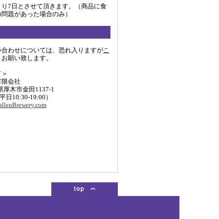
より7日とさせて頂きます。（商品に食
の問題があった場合のみ）
い合わせについては、恐れ入りますが
こ
りお願い致します。
て＞
有限会社
川県厚木市金田1137-1
 (平日10:30-19:00）
llenBrewery.com