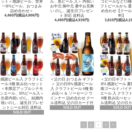
ット＜感謝ビール、世界
ル、黒ビール 入＞ 内祝い
コビールなど15
一IPAビール、おつまみ
お中元 御中元 暑中お見舞
フトビールから 選
詰め合わせ＞
い のし、誕生日プレゼン
め合わせ【クール
4,460円(税込4,906円)
ト 対応 送料込
料】
4,490円(税込4,939円)
3,810円(税込4,1
感謝ビール入 クラフトビ
＜父の日 おつまみ ギフト
＜父の日ギフト＞
ール 8種 飲み比べセット
＞ 父の日IPA 感謝ビール
IPA 感謝ビール 夏
＜冬限定アップルシナモ
入 クラフトビール 6種 飲
南ゴールド パイ
ンエール、IPAビール入＞
み比べ ＆ ソーセージ ウ
エール 入 クラフ
出産内祝いのし、結婚内
インナー 詰め合わせ クー
8種 飲み比べセッ
祝いのし、誕生日プレゼ
ル送料込 父の日カード付
ル送料込 父の日
ントシール対応 送料込
SOLD OUT
SOLD OUT
SOLD OUT
<
1
2
3
>