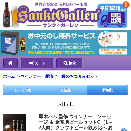
カート
検索
ホーム
＞
ウインナー、豚漬け、鰻のおつまみセット
おすすめ順
価格順
新着順
1-11 / 11
厚木ハム 監修 ウインナー、ソーセ
ージ ＆ 金賞地ビールセットC（1～
2人向）クラフトビール飲み比べ お