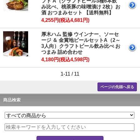
フト A（クラフトビール3種6本飲
み比べ、桃茶豚の味噌漬け 2枚）お
酒 おつまみセット 【送料無料】
4,255円(税込4,681円)
厚木ハム 監修 ウインナー、ソーセ
ージ ＆ 金賞地ビールセットA（2～
3人向）クラフトビール飲み比べ お
つまみ 詰め合わせ
4,180円(税込4,598円)
1-11 / 11
ページの先頭へ戻る
商品検索