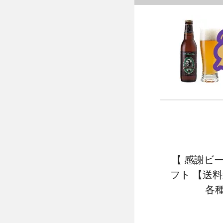
【 感謝ビ
フト 【送
各