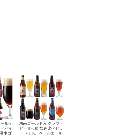
ール 8
湘南ゴールド入 クラフト
 ＜パイ
ビール 6種 飲み比べセッ
湘南ゴ
ト ＜IPA、ペールエール