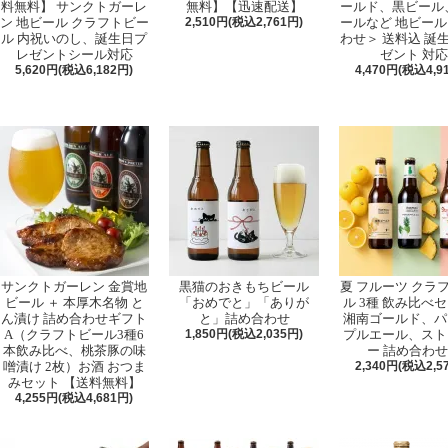
料無料】 サンクトガーレ
無料】【迅速配送】
ールド、黒ビール、
ン 地ビール クラフトビー
2,510円(税込2,761円)
ールなど 地ビール
ル 内祝いのし、誕生日プ
わせ＞ 送料込 誕
レゼントシール対応
ゼント 対応
5,620円(税込6,182円)
4,470円(税込4,9
サンクトガーレン 金賞地
黒猫のおきもちビール
夏 フルーツ クラ
ビール ＋ 本厚木名物 と
「おめでと」「ありが
ル 3種 飲み比べ
ん漬け 詰め合わせギフト
と」詰め合わせ
湘南ゴールド、パ
A（クラフトビール3種6
1,850円(税込2,035円)
プルエール、スト
本飲み比べ、桃茶豚の味
ー 詰め合わ
噌漬け 2枚）お酒 おつま
2,340円(税込2,5
みセット 【送料無料】
4,255円(税込4,681円)