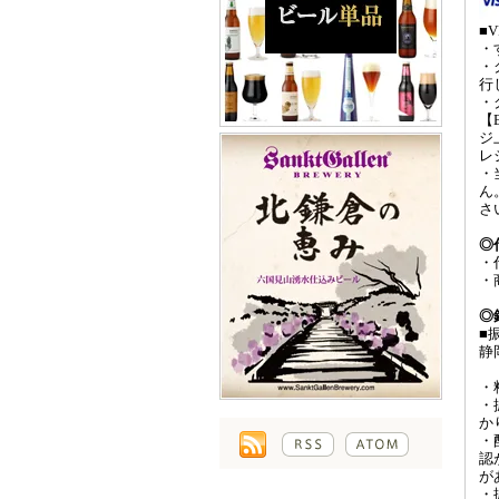
■V
・
・
行
・
【
ジ
レ
・
ん
さ
◎
・
・
◎
■
静
・
・
か
・
認
が
・