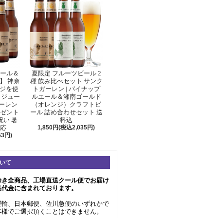
ビール＆
夏限定 フルーツビール 2
】 神奈
種 飲み比べセット サンク
ジを使
トガーレン | パイナップ
とジュー
ルエール＆湘南ゴールド
ガーレン
（オレンジ）クラフトビ
レゼント
ール 詰め合わせセット 送
祝い 暑
料込
対応
1,850円(税込2,035円)
53円)
いて
除き全商品、工場直送クール便でお届け
品代金に含まれております。
運輸、日本郵便、佐川急便のいずれかで
客様でご選択頂くことはできません。