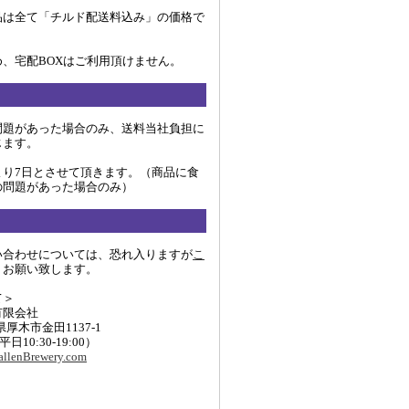
品は全て「チルド配送料込み」の価格で
、宅配BOXはご利用頂けません。
問題があった場合のみ、送料当社負担に
じます。
より7日とさせて頂きます。（商品に食
の問題があった場合のみ）
い合わせについては、恐れ入りますが
こ
りお願い致します。
て＞
有限会社
川県厚木市金田1137-1
 (平日10:30-19:00）
llenBrewery.com