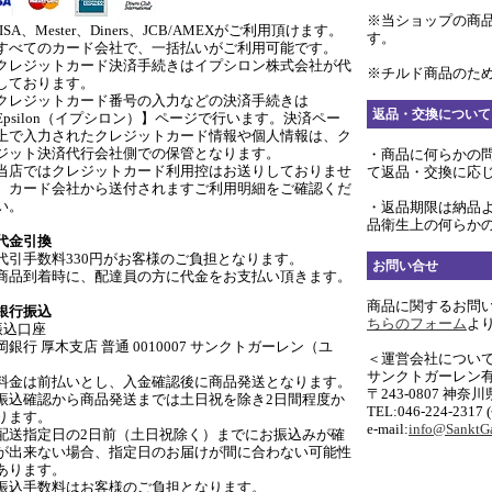
※当ショップの商
ISA、Mester、Diners、JCB/AMEXがご利用頂けます。
す。
すべてのカード会社で、一括払いがご利用可能です。
クレジットカード決済手続きはイプシロン株式会社が代
※チルド商品のため
しております。
クレジットカード番号の入力などの決済手続きは
返品・交換について
Epsilon（イプシロン）】ページで行います。決済ペー
上で入力されたクレジットカード情報や個人情報は、ク
ジット決済代行会社側での保管となります。
・商品に何らかの
当店ではクレジットカード利用控はお送りしておりませ
て返品・交換に応
。カード会社から送付されますご利用明細をご確認くだ
い。
・返品期限は納品
品衛生上の何らか
代金引換
代引手数料330円がお客様のご負担となります。
お問い合せ
商品到着時に、配達員の方に代金をお支払い頂きます。
商品に関するお問
銀行振込
ちらのフォーム
よ
振込口座
岡銀行 厚木支店 普通 0010007 サンクトガーレン（ユ
＜運営会社につい
サンクトガーレン
料金は前払いとし、入金確認後に商品発送となります。
〒243-0807 神奈
振込確認から商品発送までは土日祝を除き2日間程度か
TEL:046-224-2317
ります。
e-mail:
info@SanktGa
配送指定日の2日前（土日祝除く）までにお振込みが確
が出来ない場合、指定日のお届けが間に合わない可能性
あります。
振込手数料はお客様のご負担となります。