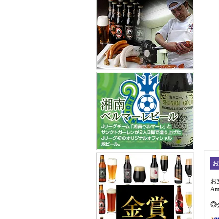
お
お
A
◎