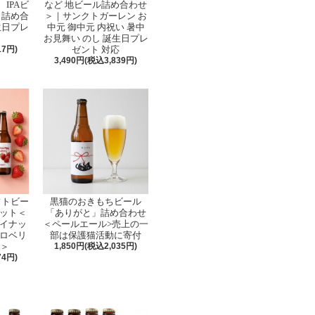
IPAビ
など 地ビール詰め合わせ
 詰め合
＞｜サンクトガーレン お
生日プレ
中元 御中元 内祝い 暑中
お見舞い のし 誕生日プレ
17円)
ゼント 対応
3,490円(税込3,839円)
フトビー
黒猫のおきもちビール
セット＜
「ありがと」詰め合わせ
イナッ
＜ペールエール>売上の一
ロベリ
部は保護猫活動に寄付
せ＞
1,850円(税込2,035円)
74円)