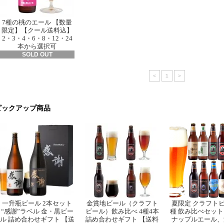
7種の桃のエール 【数量
限定】【クール送料込】
2・3・4・6・8・12・24
本から選択可
SOLD OUT
<
1
>
ピックアップ商品
一升瓶ビール 2本セット
金賞地ビール（クラフト
夏限定 クラフトビ
“感謝”ラベル 金・黒ビー
ビール）飲み比べ 4種4本
種 飲み比べセット
ル 詰め合わせギフト 【送
詰め合わせギフト 【送料
ナップルエール、