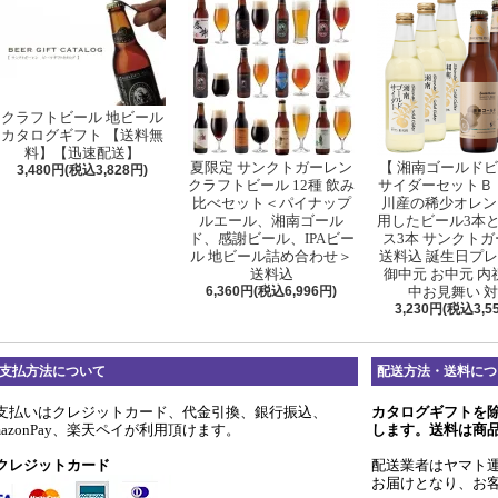
クラフトビール 地ビール
カタログギフト 【送料無
料】【迅速配送】
夏限定 サンクトガーレン
【 湘南ゴールド
3,480円(税込3,828円)
クラフトビール 12種 飲み
サイダーセットＢ 
比べセット＜パイナップ
川産の稀少オレン
ルエール、湘南ゴール
用したビール3本
ド、感謝ビール、IPAビー
ス3本 サンクト
ル 地ビール詰め合わせ＞
送料込 誕生日プ
送料込
御中元 お中元 内
6,360円(税込6,996円)
中お見舞い 
3,230円(税込3,5
支払方法について
配送方法・送料につ
支払いはクレジットカード、代金引換、銀行振込、
カタログギフトを
mazonPay、楽天ペイが利用頂けます。
します。送料は商
クレジットカード
配送業者はヤマト
お届けとなり、お